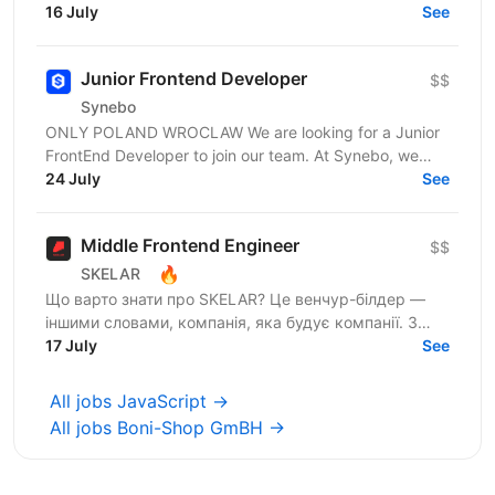
Шукаємо JavaScript Developer, якому затісно в
16 July
See
рамках...
Junior Frontend Developer
$$
Synebo
ONLY POLAND WROCLAW We are looking for a Junior
FrontEnd Developer to join our team. At Synebo, we
deliver Salesforce solutions with quality,...
24 July
See
Middle Frontend Engineer
$$
🔥
SKELAR
Що варто знати про SKELAR? Це венчур-білдер —
іншими словами, компанія, яка будує компанії. З
нами фаундери створюють consumer-бізнеси, які
17 July
See
стають лідерами...
All jobs JavaScript →
All jobs Boni-Shop GmBH →