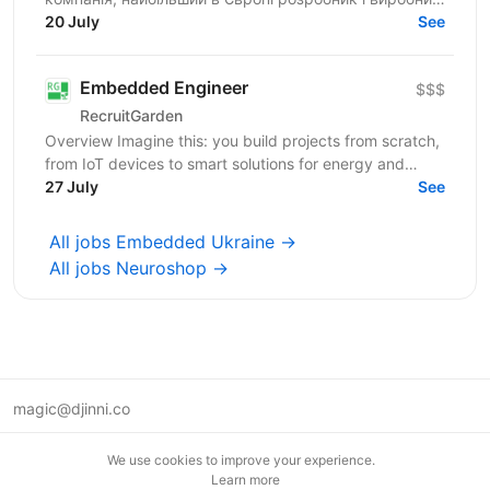
систем безпеки Ajax із можливостями розумного
20 July
See
дому. Це ціла...
Embedded Engineer
$$$
RecruitGarden
Overview Imagine this: you build projects from scratch,
from IoT devices to smart solutions for energy and
security. We’re looking for an Embedded Engineer....
27 July
See
All jobs Embedded Ukraine →
All jobs Neuroshop →
magic@djinni.co
Terms of Use
We use cookies to improve your experience.
Suggest an idea
Learn more