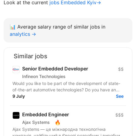
Look at the current
jobs Embedded Kyiv→
📊
Average salary range of similar jobs in
analytics →
Similar jobs
Senior Embedded Developer
$$
Infineon Technologies
Would you like to be part of the development of state-
of-the-art automotive technologies? Do you have an
interest in human-machine interface systems and...
9 July
See
Embedded Engineer
$$$
🔥
Ajax Systems
Ajax Systems — це міжнародна технологічна
компанія, найбільший в Європі розробник і виробник