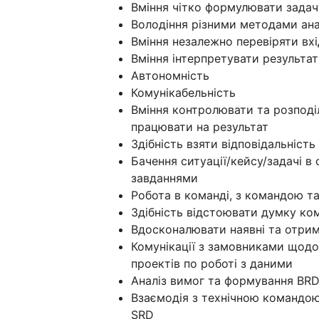
Вміння чітко формулювати задач
Володіння різними методами ана
Вміння незалежно перевіряти вхід
Вміння інтерпретувати результат
Автономність
Комунікабельність
Вміння контролювати та розподіл
працювати на результат
Здібність взяти відповідальність
Бачення ситуації/кейсу/задачі в 
завданнями
Робота в команді, з командою т
Здібність відстоювати думку к
Вдосконалювати наявні та отрим
Комунікації з замовниками щодо
проектів по роботі з даними
Аналіз вимог та формування BR
Взаємодія з технічною командо
SRD