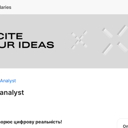
laries
Analyst
analyst
ворює цифрову реальність!
O