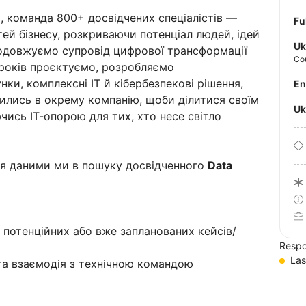
, команда 800+ досвідчених спеціалістів —
Fu
 бізнесу, розкриваючи потенціал людей, ідей
Uk
родовжуємо супровід цифрової трансформації
Co
 років проєктуємо, розробляємо
ки, комплексні ІТ й кібербезпекові рішення,
E
ілились в окрему компанію, щоби ділитися своїм
U
ись ІТ-опорою для тих, хто несе світло
ня даними ми в пошуку досвідченного
Data
 потенційних або вже запланованих кейсів/
Respo
Las
та взаємодія з технічною командою