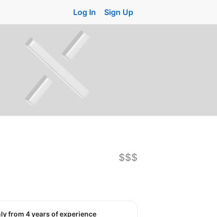
Log In
Sign Up
$$$
nly from 4 years of experience