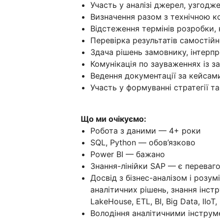
Участь у аналізі джерел, узгодж
Визначення разом з технічною к
Відстеження термінів розробки,
Перевірка результатів самостій
Здача рішень замовнику, інтерпр
Комунікація по зауваженнях із 
Ведення документації за кейсам
Участь у формуванні стратегії т
Що ми очікуємо:
Робота з даними — 4+ роки
SQL, Python — обов’язково
Power BI — бажано
Знання-лінійки SAP — є переваг
Досвід з бізнес-аналізом і розу
аналітичних рішень, знання інст
LakeHouse, ETL, BI, Big Data, IIoT,
Володіння аналітичними інструм