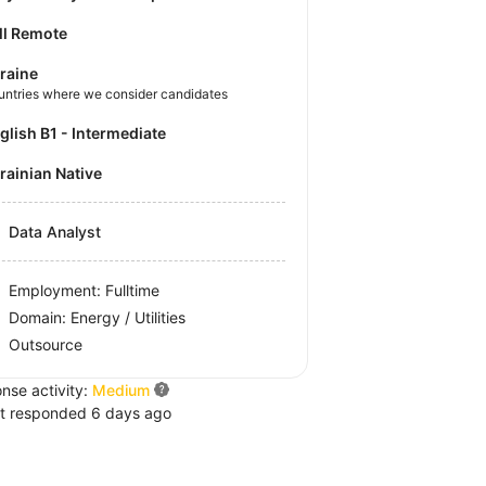
ll Remote
raine
untries where we consider candidates
nglish B1 - Intermediate
krainian Native
Data Analyst
Employment: Fulltime
Domain: Energy / Utilities
Outsource
nse activity:
Medium
t responded 6 days ago