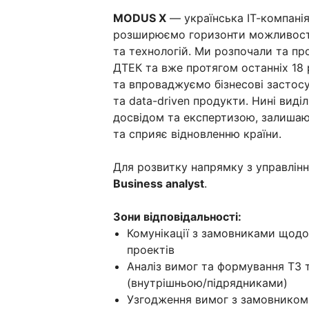
MODUS X
— українська ІТ-компанія
розширюємо горизонти можливостей
та технологій. Ми розпочали та п
ДТЕК та вже протягом останніх 18
та впроваджуємо бізнесові застосун
та data-driven продукти. Нині вид
досвідом та експертизою, залишаюч
та сприяє відновленню країни.
Для розвитку напрямку з управлін
Business analyst
.
Зони відповідальності:
Комунікації з замовниками щодо
проектів
Аналіз вимог та формування ТЗ 
(внутрішньою/підрядниками)
Узгодження вимог з замовником