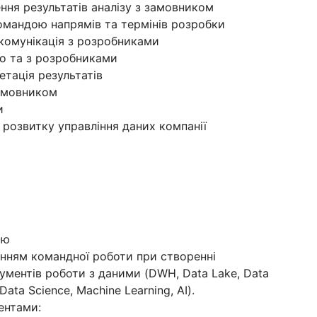
ення результатів аналізу з замовником
омандою напрямів та термінів розробки
 комунікація з розробниками
но та з розробниками
етація результатів
замовником
и
а розвитку управління даних компанії
ою
мінням командної роботи при створенні
рументів роботи з даними (DWH, Data Lake, Data
 Data Science, Machine Learning, AI).
ентами: