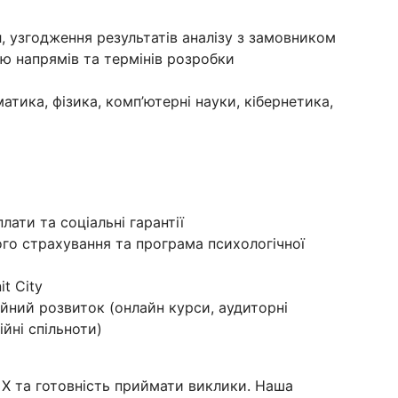
л, узгодження результатів аналізу з замовником
ю напрямів та термінів розробки
атика, фізика, комп’ютерні науки, кібернетика,
лати та соціальні гарантії
о страхування та програма психологічної
t City
йний розвиток (онлайн курси, аудиторні
йні спільноти)
X та готовність приймати виклики. Наша