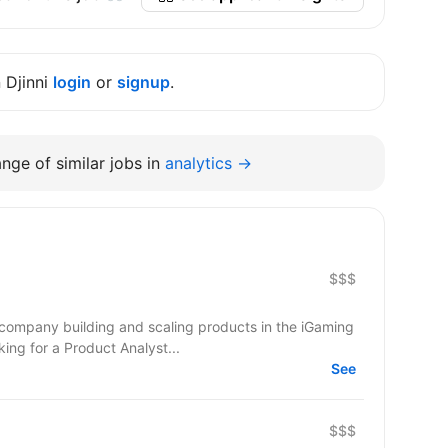
n Djinni
login
or
signup
.
nge of similar jobs in
analytics →
$$$
 company building and scaling products in the iGaming
ing for a Product Analyst...
See
$$$