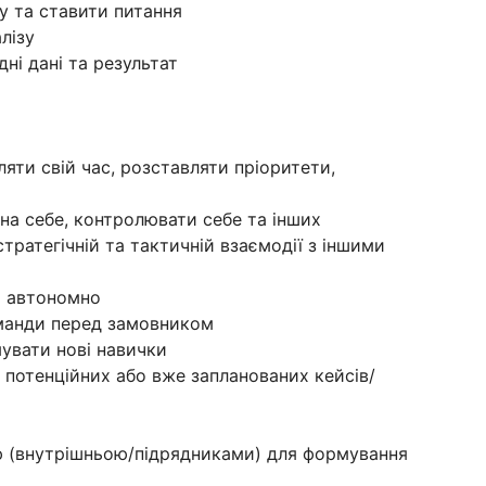
у та ставити питання
лізу
ні дані та результат
яти свій час, розставляти пріоритети,
 на себе, контролювати себе та інших
стратегічній та тактичній взаємодії з іншими
а автономно
оманди перед замовником
увати нові навички
 потенційних або вже запланованих кейсів/
D
ю (внутрішньою/підрядниками) для формування