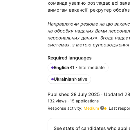
команда уважно розглядає всі заяв
вимогам вакансії, рекрутер обов’я
Направляючи резюме на цю ваканс
на обробку наданих Вами персонал
персональних даних». Згода надаєт
системах, з метою супроводження
Required languages
English
B1 - Intermediate
Ukrainian
Native
Published 28 July 2025
·
Updated 28
132 views
·
15 applications
Response activity:
Medium
Last respo
See stats of candidates who applie