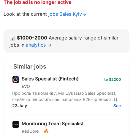
The job ad is no longer active
Look at the current
jobs Sales Kyiv→
📊
$1000-2000
Average salary range of similar
jobs in
analytics →
Similar jobs
Sales Specialist (Fintech)
to $2200
EVO
Про роль та команду: Ми шукаємо Sales Specialist,
який/яка підсилить наш напрямок B2B-продажів. Ця
роль — для спеціаліста з обов'язковим досвідом у
23 July
See
сфері...
Monitoring Team Specialist
🔥
RedCore