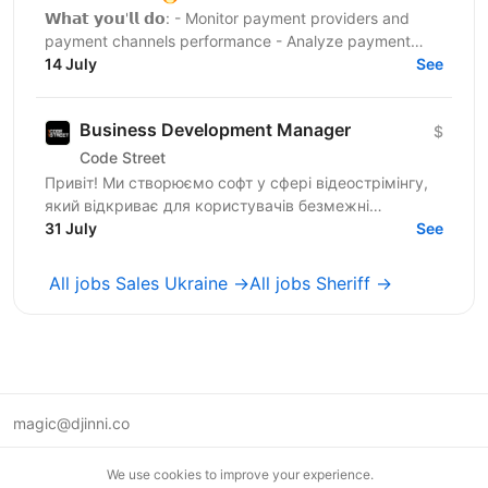
𝗪𝗵𝗮𝘁 𝘆𝗼𝘂'𝗹𝗹 𝗱𝗼: - Monitor payment providers and
payment channels performance - Analyze payment
conversion rates and identify issues - Launch and test
14 July
See
new...
Business Development Manager
$
Code Street
Привіт! Ми створюємо софт у сфері відеострімінгу,
який відкриває для користувачів безмежні
можливості. Наш продукт уже підкорив ринок США і
31 July
See
налічує понад 10...
All jobs Sales Ukraine →
All jobs Sheriff →
magic@djinni.co
Terms of Use
We use cookies to improve your experience.
Suggest an idea