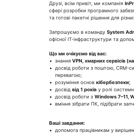
Друзі, всім привіт, ми компанія
InP
сфері розробки програмного забез
та готові пакетні рішення для різни
Запрошуємо в команду
System Adm
офісної IT-інфраструктури та допо
Що ми очікуємо від вас:
знання
VPN, хмарних сервісів (на
досвід роботи з поштою, CRM-с
перевагою;
розуміння основ
кібербезпеки;
досвід
від 1 років
у ролі системн
досвід роботи з
Windows 7–11, W
вміння зібрати ПК, підібрати за
Ваші завдання:
допомога працівникам у вирішенн