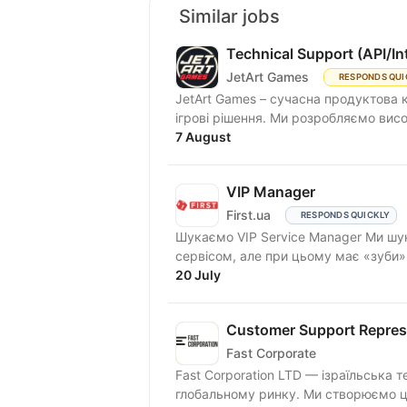
Similar jobs
Technical Support (API/In
JetArt Games
RESPONDS QUI
JetArt Games – сучасна продуктова 
ігрові рішення. Ми розробля
7 August
VIP Manager
First.ua
RESPONDS QUICKLY
Шукаємо VIP Service Manager Ми шукаємо людину, яка «живе» першокласним
сервісом, але при цьому має «зуби
та...
20 July
Customer Support Repres
Fast Corporate
Fast Corporation LTD — ізраїльська 
глобальному ринку. Ми створюємо ци