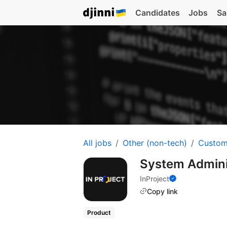
Candidates
Jobs
Sa
All jobs
Other (non-tech)
Custom
System Admini
InProject
Copy link
Product