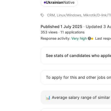
Ukrainian
Native
CRM, Linux/Windows, Mikrotik/D-link/T
Published 1 July 2025
·
Updated 3 A
353 views
·
11 applications
Response activity:
Very high
Last resp
See stats of candidates who applie
To apply for this and other jobs o
📊
Average salary range of similar 