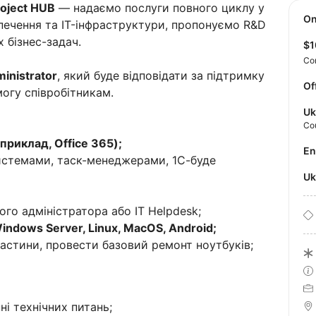
roject HUB
— надаємо послуги повного циклу у
O
печення та IT-інфраструктури, пропонуємо R&D
х бізнес-задач.
$
Co
inistrator
, який буде відповідати за підтримку
Of
могу співробітникам.
Uk
Co
приклад, Office 365);
E
истемами, таск-менеджерами, 1С-буде
U
ого адміністратора або IT Helpdesk;
indows Server, Linux, MacOS, Android;
пчастини, провести базовий ремонт ноутбуків;
і технічних питань;