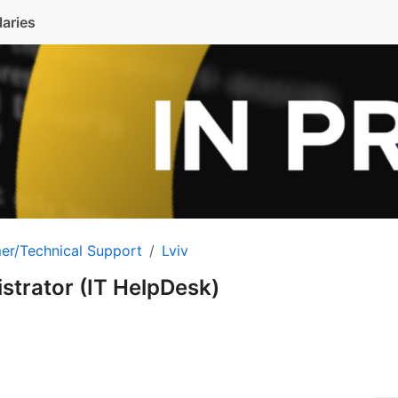
laries
er/Technical Support
Lviv
strator (IT HelpDesk)