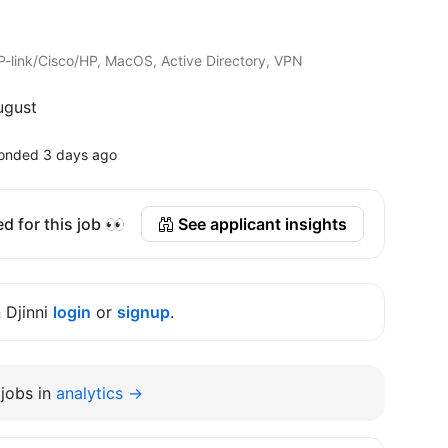
P-link/Cisco/HP, MacOS, Active Directory, VPN
ugust
onded 3 days ago
d for this job 👀
See applicant insights
n Djinni
login
or
signup
.
jobs in
analytics →