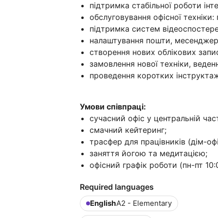
підтримка стабільної роботи інте
обслуговування офісної техніки:
підтримка систем відеоспостер
налаштування пошти, месенджері
створення нових облікових запис
замовлення нової техніки, ведення
проведення коротких інструктажі
Умови співпраці:
сучасний офіс у центральній част
смачний кейтеринг;
трасфер для працівників (дім-офі
заняття йогою та медитацією;
офісний графік роботи (пн-пт 10:
Required languages
English
A2 - Elementary