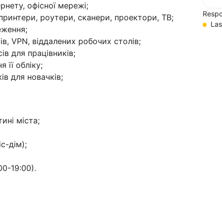
рнету, офісної мережі;
Respo
 принтери, роутери, сканери, проектори, ТВ;
Las
еження;
в, VPN, віддалених робочих столів;
ів для працівників;
 її обліку;
в для новачків;
ині міста;
с-дім);
00-19:00).