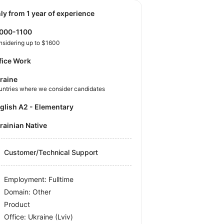
nly from 1 year of experience
1000-1100
nsidering up to $1600
fice Work
raine
untries where we consider candidates
nglish A2 - Elementary
krainian Native
Customer/Technical Support
Employment: Fulltime
Domain: Other
Product
Office:
Ukraine
(Lviv)