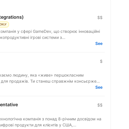
tegrations)
$$
CKLY
компанія у сфері GameDev, що створює інноваційні
ємо високопродуктивні ігрові системи з...
See
$
» для продажів. Ти станеш справжнім консьєржем
See
entative
$$
технологічна компанія з понад 8-річним досвідом на
фрові продукти для клієнтів у США,...