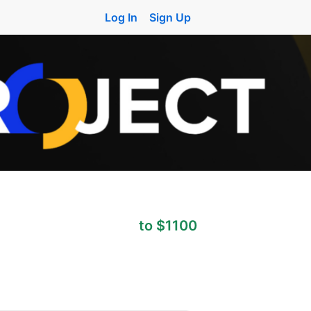
Log In
Sign Up
to $1100