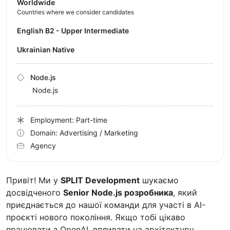
Worldwide
Countries where we consider candidates
English B2 - Upper Intermediate
Ukrainian Native
Node.js
Node.js
Employment: Part-time
Domain: Advertising / Marketing
Agency
Привіт! Ми у
SPLIT Development
шукаємо
досвідченого
Senior Node.js розробника
, який
приєднається до нашої команди для участі в AI-
проєкті нового покоління. Якщо тобі цікаво
працювати з OpenAI, впливати на архітектуру