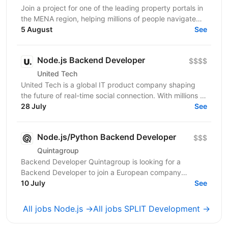
Join a project for one of the leading property portals in
the MENA region, helping millions of people navigate
one of the most important decisions in their...
5 August
See
Node.js Backend Developer
$$$$
United Tech
United Tech is a global IT product company shaping
the future of real-time social connection. With millions of
users across North America, Europe, LATAM,...
28 July
See
Node.js/Python Backend Developer
$$$
Quintagroup
Backend Developer Quintagroup is looking for a
Backend Developer to join a European company
working in solar energy and IoT. You'll build backend
10 July
See
systems...
All jobs Node.js →
All jobs SPLIT Development →