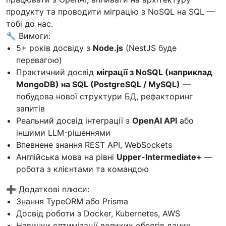
продукту та проводити міграцію з NoSQL на SQL —
тобі до нас.
🔧 Вимоги:
5+ років досвіду з
Node.js
(NestJS буде
перевагою)
Практичний досвід
міграції з NoSQL (наприклад
MongoDB) на SQL (PostgreSQL / MySQL)
—
побудова нової структури БД, рефакторинг
запитів
Реальний досвід інтеграції з
OpenAI API
або
іншими LLM-рішеннями
Впевнене знання REST API, WebSockets
Англійська мова на рівні
Upper-Intermediate+
—
робота з клієнтами та командою
➕ Додаткові плюси:
Знання TypeORM або Prisma
Досвід роботи з Docker, Kubernetes, AWS
Навички оптимізації великих обсягів даних