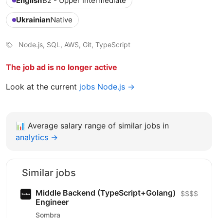
English
B2 - Upper Intermediate
Ukrainian
Native
Node.js, SQL, AWS, Git, TypeScript
The job ad is no longer active
Look at the current
jobs Node.js →
📊
Average salary range of similar jobs in
analytics →
Similar jobs
Middle Backend (TypeScript+Golang)
$$$$
Engineer
Sombra