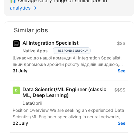
📊
Average salary range of similar jobs in
analytics →
Similar jobs
AI Integration Specialist
$$$
Native Apps
RESPONDS QUICKLY
Шукаємо до нашої команди AI Integration Specialist,
який допоможе зробити роботу відділів швидшою,
простішою та ефективнішою за допомогою
31 July
See
штучного...
Data Scientist/ML Engineer (classic
$$$$
ML, Deep Learning)
DataObrii
Position Overview We are seeking an experienced Data
Scientist/ML Engineer specializing in neural networks,
with 3+ years experience in the applied field....
22 July
See