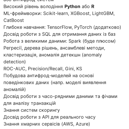
Високий рівень володіння
Python
або
R
ML-фреймворки: Scikit-learn, XGBoost, LightGBM,
CatBoost
Глибоке навчання: TensorFlow, PyTorch (додатково)
Досвід роботи з SQL для отримання даних із баз
Робота з великими даними: Spark (буде плюсом)
Регресії, дерева рішень, ансамблеві методи,
кластеризація, аномалія детекшн (anomaly
detection)
ROC-AUC, Precision/Recall, Gini, KS
Побудова антифрод-моделей на основі
поведінкових даних (напр. моделі виявлення
аномалій)
Досвід роботи з часо-рядними даними та фічами
для аналізу транзакцій
Знання систем скорингу
Досвід роботи з API для реального часу
Знання хмарних сервісів (AWS, Azure)