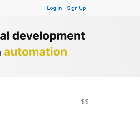
Log In
Sign Up
$$