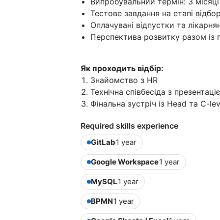
Випробувальний термін: 3 місяці
Тестове завдання на етапі відбо
Оплачувані відпустки та лікарнян
Перспектива розвитку разом із
Як проходить відбір:
Знайомство з HR
Технічна співбесіда з презентац
Фінальна зустріч із Head та C-lev
Required skills experience
GitLab
1 year
Google Workspace
1 year
MySQL
1 year
BPMN
1 year