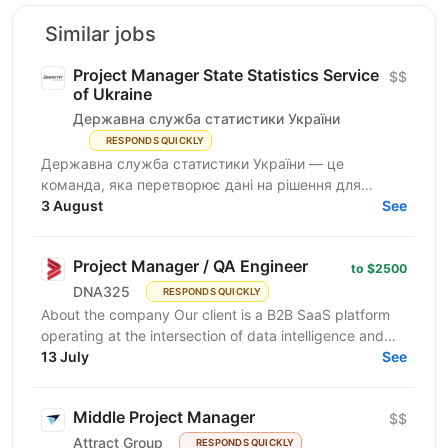
Similar jobs
Project Manager State Statistics Service
$$
of Ukraine
Державна служба статистики України
RESPONDS QUICKLY
Державна служба статистики України — це
команда, яка перетворює дані на рішення для
розвитку країни. Ми перебуваємо у процесі
3 August
See
цифрової трансформації:...
Project Manager / QA Engineer
to $2500
DNA325
RESPONDS QUICKLY
About the company Our client is a B2B SaaS platform
operating at the intersection of data intelligence and
LinkedIn advertising. The product is in active...
13 July
See
Middle Project Manager
$$
Attract Group
RESPONDS QUICKLY