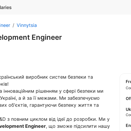
laries
ineer
Vinnytsia
elopment Engineer
раїнський виробник систем безпеки та
f
ків!
Con
та інноваційним рішенням у сфері безпеки ми
 Україні, а й за її межами. Ми забезпечуємо
Of
вих об'єктів, гарантуючи безпеку життя та
Uk
Co
D з повним циклом від ідеї до розробки. Ми у
E
velopment Engineer
, що зможе підсилити нашу