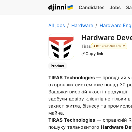
Candidates
Jobs
Sa
All jobs
Hardware
Hardware Eng
Hardware Dev
Tiras
RESPONDS QUICKLY
Copy link
Product
TIRAS Technologies
— провідний ук
охоронних систем вже понад 30 ро
Завдяки високій якості продукції 
здобули довіру клієнтів не тільки в
захист житла, бізнесу та промисло
майна.
TIRAS
Technologies
— справжній R&
пошуку талановитого
Hardware De