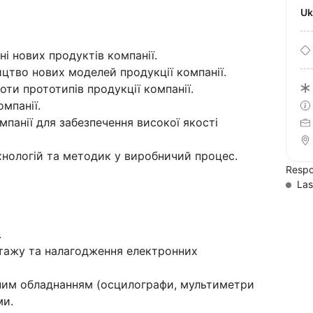
U
ні нових продуктів компанії.
цтво нових моделей продукції компанії.
ти прототипів продукції компанії.
мпанії.
мпанії для забезпечення високої якості
хнологій та методик у виробничий процес.
Respo
Las
.
нтажу та налагодження електронних
ним обладнанням (осцилографи, мультиметри
ми.