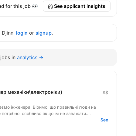
d for this job 👀
See applicant insights
n Djinni
login
or
signup
.
jobs in
analytics →
нер механіки\електроніки)
$$
ємо інженера. Віримо, що правильні люди на
потрібно, особливо якщо їм не заважати....
See