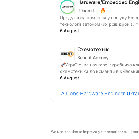
Hardware/Embedded Engi
🔥
ITExpert
Продуктова компанія у пошуку Embed
тех
6 August
Схемотехнік
Benefit Agency
🚀Українська науково-виробнича ко
схемотехніка до команди в київський
6 August
All jobs Hardware Engineer Ukra
We use cookies to improve your experience.
Lear
magic@djinni.co
Terms of Use
Sugges