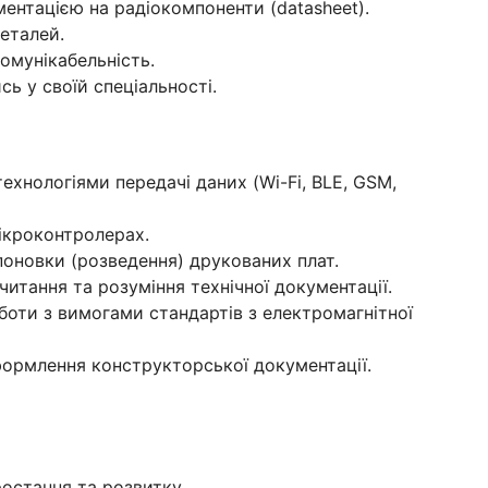
ентацією на радіокомпоненти (datasheet).
деталей.
омунікабельність.
ь у своїй спеціальності.
ехнологіями передачі даних (Wi-Fi, BLE, GSM,
ікроконтролерах.
поновки (розведення) друкованих плат.
 читання та розуміння технічної документації.
боти з вимогами стандартів з електромагнітної
оформлення конструкторської документації.
остання та розвитку.