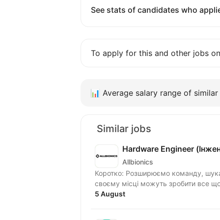
See stats of candidates who applie
To apply for this and other jobs o
📊
Average salary range of similar 
Similar jobs
Hardware Engineer (Інже
Allbionics
Коротко: Розширюємо команду, шука
своєму місці можуть зробити все що 
5 August