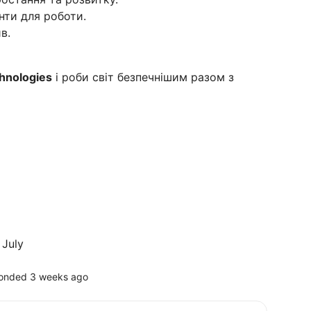
нти для роботи.
в.
hnologies
і роби світ безпечнішим разом з
 July
onded 3 weeks ago