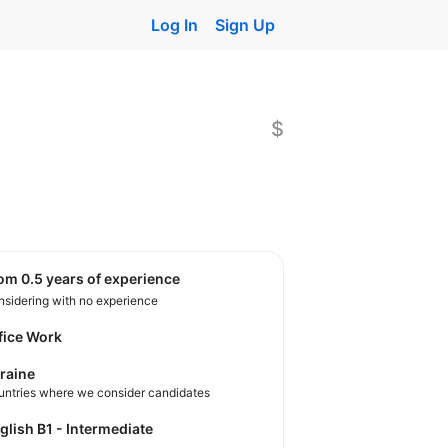
Log In
Sign Up
$
rom 0.5 years of experience
sidering with no experience
fice Work
raine
untries where we consider candidates
nglish B1 - Intermediate