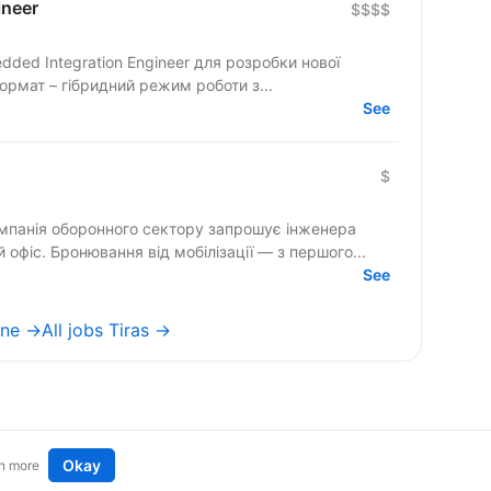
neer
$$$$
ded Integration Engineer для розробки нової
нології автономних роїв дронів. Формат – гібридний режим роботи з...
See
$
мпанія оборонного сектору запрошує інженера
 офіс. Бронювання від мобілізації — з першого...
See
ine →
All jobs Tiras →
Okay
n more
t an idea
Remote tech jobs in Europe