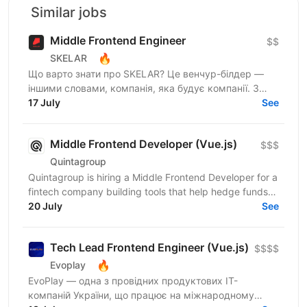
Similar jobs
Middle Frontend Engineer
$$
🔥
SKELAR
Що варто знати про SKELAR? Це венчур-білдер —
іншими словами, компанія, яка будує компанії. З
нами фаундери створюють consumer-бізнеси, які
17 July
See
стають лідерами...
Middle Frontend Developer (Vue.js)
$$$
Quintagroup
Quintagroup is hiring a Middle Frontend Developer for a
fintech company building tools that help hedge funds
manage treasury and financing more efficiently....
20 July
See
Tech Lead Frontend Engineer (Vue.js)
$$$$
🔥
Evoplay
EvoPlay — одна з провідних продуктових IT-
компаній України, що працює на міжнародному