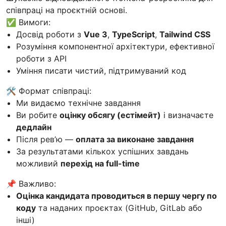
співпраці на проєктній основі.
✅ Вимоги:
Досвід роботи з
Vue 3
,
TypeScript
,
Tailwind CSS
Розуміння компонентної архітектури, ефективної
роботи з API
Уміння писати чистий, підтримуваний код
🛠️ Формат співпраці:
Ми видаємо технічне завдання
Ви робите
оцінку обсягу (естімейт)
і визначаєте
дедлайн
Після рев’ю —
оплата за виконане завдання
За результатами кількох успішних завдань
можливий
перехід на full-time
📌 Важливо:
Оцінка кандидата проводиться в першу чергу по
коду
та наданих проєктах (GitHub, GitLab або
інші)