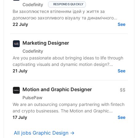
Codefinity
RESPONDS QUICKLY
Ви захоплюєтеся втіленням ідей у життя за
допомогою захопливого візуалу та динамічного
моушн-дизайну? Codefinity, провідна платформа для
22 July
See
онлайн-навчання,...
Marketing Designer
Codefinity
Are you passionate about bringing ideas to life through
captivating visuals and dynamic motion design?
Codefinity, a leading online learning platform, is...
21 July
See
Motion and Graphic Designer
$$
PulsePaw
We are an outsourcing company partnering with fintech
and crypto businesses. The Motion and Graphic
Designer role is part of a client ecosystem project...
17 July
See
All jobs Graphic Design →