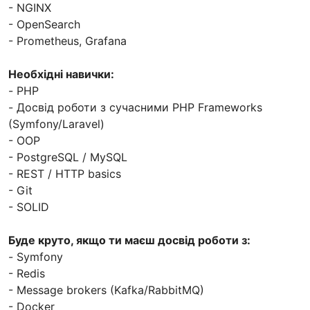
- NGINX
- OpenSearch
- Prometheus, Grafana
Необхідні навички:
- PHP
- Досвід роботи з сучасними PHP Frameworks
(Symfony/Laravel)
- OOP
- PostgreSQL / MySQL
- REST / HTTP basics
- Git
- SOLID
Буде круто, якщо ти маєш досвід роботи з:
- Symfony
- Redis
- Message brokers (Kafka/RabbitMQ)
- Docker