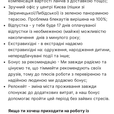
компенсація вартості ланчів з доставкою тощо);
Зручний офіс у центрі Києва (пішки зі
Звіринецької/Либідської) із зеленою панорамною
терасою. Проблема блекаутів вирішена на 100%;
Відпустка - у тебе буде 17 днів оплачуваної
відпустки із необмеженою (майже) можливістю
накопичення днів з минулого року;
Екстравихідні - в екстрадні надаємо
екстравихідні на: одруження, народження дитини,
непередбачувані події та інше;
Бонус за рекомендацію - Ми завжди радіємо та
цінуємо те, що тіммейти рекомендують своїх
друзів, тому до плюсів роботи з перевіреною та
надійною людиною ми додаємо бонус;
Релокейт - зміна міста проживання завжди
спонукає до додаткових витрат, а наш бонус
допомогає пройти цей період без зайвих стресів.
Якщо ти хочеш приходити на роботу із