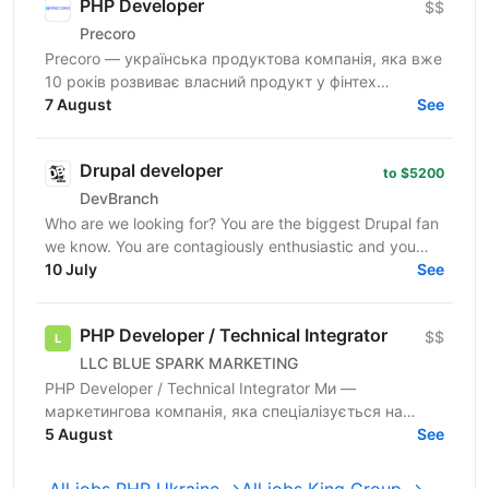
PHP Developer
$$
Precoro
Precoro — українська продуктова компанія, яка вже
10 років розвиває власний продукт у фінтех
напрямку. Ми допомагаємо компаніям оптимізувати
7 August
See
та...
Drupal developer
to $5200
DevBranch
Who are we looking for? You are the biggest Drupal fan
we know. You are contagiously enthusiastic and you
never stop learning. You already have experience...
10 July
See
PHP Developer / Technical Integrator
$$
LLC BLUE SPARK MARKETING
PHP Developer / Technical Integrator Ми —
маркетингова компанія, яка спеціалізується на
запуску, масштабуванні та автоматизації рекламних
5 August
See
кампаній у різних...
All jobs PHP Ukraine →
All jobs King Group →