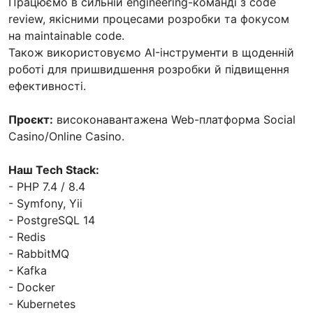
Працюємо в сильній engineering-команді з code
review, якісними процесами розробки та фокусом
на maintainable code.
Також використовуємо AI-інструменти в щоденній
роботі для пришвидшення розробки й підвищення
ефективності.
Проєкт:
високонавантажена Web-платформa Social
Casino/Online Casino.
Наш Tech Stack:
- PHP 7.4 / 8.4
- Symfony, Yii
- PostgreSQL 14
- Redis
- RabbitMQ
- Kafka
- Docker
- Kubernetes