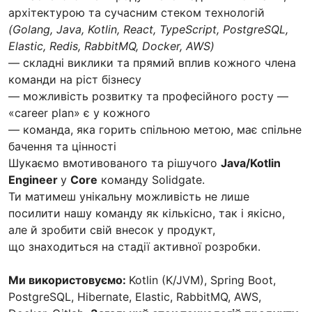
архітектурою та сучасним стеком технологій
(Golang, Java, Kotlin, React, TypeScript, PostgreSQL,
Elastic, Redis, RabbitMQ, Docker, AWS)
— складні виклики та прямий вплив кожного члена
команди на ріст бізнесу
— можливість розвитку та професійного росту —
«career plan» є у кожного
— команда, яка горить спільною метою, має спільне
бачення та цінності
Шукаємо вмотивованого та рішучого
Java/Kotlin
Engineer
у
Core
команду Solidgate.
Ти матимеш унікальну можливість не лише
посилити нашу команду як кількісно, так і якісно,
але й зробити свій внесок у продукт,
що знаходиться на стадії активної розробки.
Ми використовуємо:
Kotlin (K/JVM), Spring Boot,
PostgreSQL, Hibernate, Elastic, RabbitMQ, AWS,