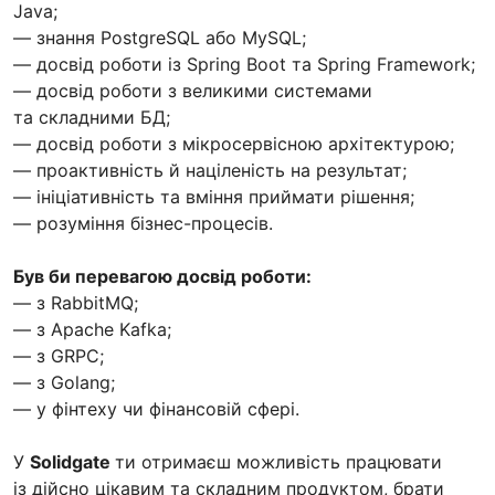
Java;
— знання PostgreSQL або MySQL;
— досвід роботи із Spring Boot та Spring Framework;
— досвід роботи з великими системами
та складними БД;
— досвід роботи з мікросервісною архітектурою;
— проактивність й націленість на результат;
— ініціативність та вміння приймати рішення;
— розуміння бізнес-процесів.
Був би перевагою досвід роботи:
— з RabbitMQ;
— з Apache Kafka;
— з GRPC;
— з Golang;
— у фінтеху чи фінансовій сфері.
У
Solidgate
ти отримаєш можливість працювати
із дійсно цікавим та складним продуктом, брати