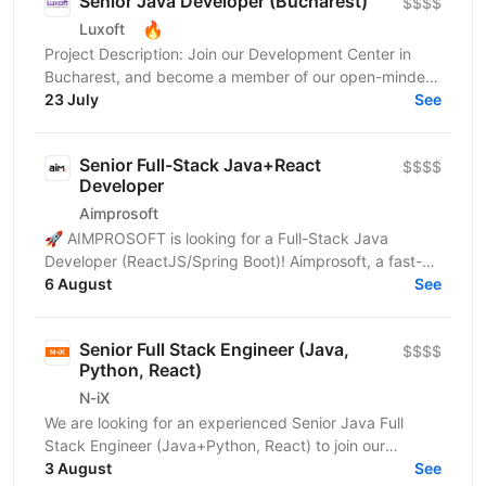
Senior Java Developer (Bucharest)
$$$$
🔥
Luxoft
Project Description: Join our Development Center in
Bucharest, and become a member of our open-minded,
progressive and professional team. In this role you...
23 July
See
Senior Full-Stack Java+React
$$$$
Developer
Aimprosoft
🚀 AIMPROSOFT is looking for a Full-Stack Java
Developer (ReactJS/Spring Boot)! Aimprosoft, a fast-
growing IT company, is looking for a Full-Stack Java...
6 August
See
Senior Full Stack Engineer (Java,
$$$$
Python, React)
N-iX
We are looking for an experienced Senior Java Full
Stack Engineer (Java+Python, React) to join our
development team. Our customer – integrated
3 August
See