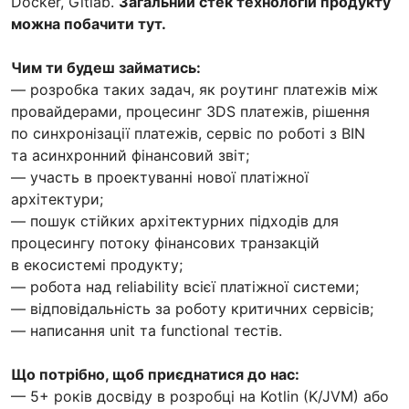
Docker, Gitlab.
Загальний стек технологій продукту
можна побачити тут.
Чим ти будеш займатись:
— розробка таких задач, як роутинг платежів між
провайдерами, процесинг 3DS платежів, рішення
по синхронізації платежів, сервіс по роботі з BIN
та асинхронний фінансовий звіт;
— участь в проектуванні нової платіжної
архітектури;
— пошук стійких архітектурних підходів для
процесингу потоку фінансових транзакцій
в екосистемі продукту;
— робота над reliability всієї платіжної системи;
— відповідальність за роботу критичних сервісів;
— написання unit та functional тестів.
Що потрібно, щоб приєднатися до нас:
— 5+ років досвіду в розробці на Kotlin (K/JVM) або