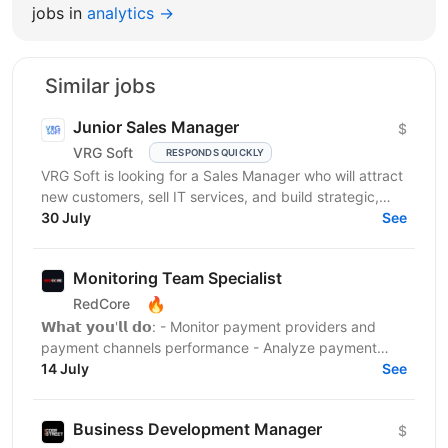
jobs in
analytics →
Similar jobs
Junior Sales Manager
$
VRG Soft
RESPONDS QUICKLY
VRG Soft is looking for a Sales Manager who will attract
new customers, sell IT services, and build strategic,
long-term...
30 July
See
Monitoring Team Specialist
🔥
RedCore
𝗪𝗵𝗮𝘁 𝘆𝗼𝘂'𝗹𝗹 𝗱𝗼: - Monitor payment providers and
payment channels performance - Analyze payment
conversion rates and identify issues - Launch and test
14 July
See
new...
Business Development Manager
$