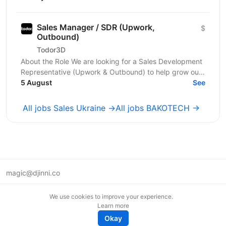
який люблять...
Sales Manager / SDR (Upwork,
$
Outbound)
Todor3D
About the Role We are looking for a Sales Development
Representative (Upwork & Outbound) to help grow our
client acquisition channels through Upwork,...
5 August
See
All jobs Sales Ukraine →
All jobs BAKOTECH →
magic@djinni.co
Terms of Use
We use cookies to improve your experience.
Suggest an idea
Learn more
Remote tech jobs in Europe
Okay