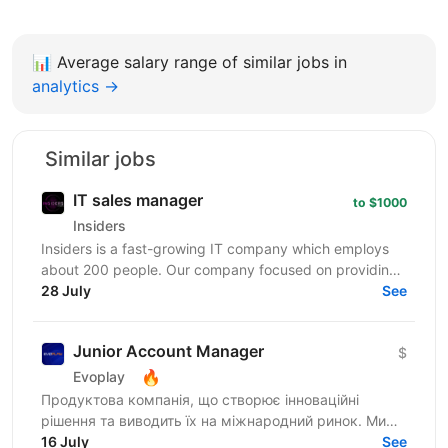
📊
Average salary range of similar jobs in
analytics →
Similar jobs
IT sales manager
to $1000
Insiders
Insiders is a fast-growing IT company which employs
about 200 people. Our company focused on providing
innovative digital services and cutting-edge...
28 July
See
Junior Account Manager
$
🔥
Evoplay
Продуктова компанія, що створює інноваційні
рішення та виводить їх на міжнародний ринок. Ми
створюємо якісний розважальний iGaming продукт,
16 July
See