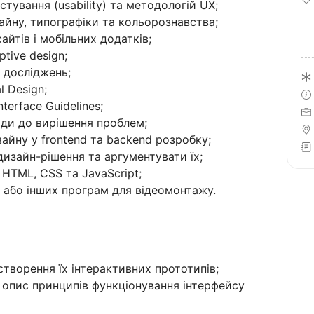
тування (usability) та методологій UX;
айну, типографіки та кольорознавства;
айтів і мобільних додатків;
tive design;
х досліджень;
l Design;
terface Guidelines;
оди до вирішення проблем;
зайну у frontend та backend розробку;
изайн-рішення та аргументувати їх;
HTML, CSS та JavaScript;
ts або інших програм для відеомонтажу.
створення їх інтерактивних прототипів;
, опис принципів функціонування інтерфейсу