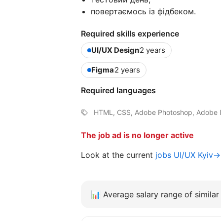
повертаємось із фідбеком.
Required skills experience
UI/UX Design
2 years
Figma
2 years
Required languages
HTML, CSS, Adobe Photoshop, Adobe Il
The job ad is no longer active
Look at the current
jobs UI/UX Kyiv→
📊
Average salary range of similar 