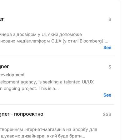
er
$
йнера з досвідом у Ui, який допоможе
ансових медіаплатформ США (у стилі Bloomberg).
See
gner
$
Development
elopment agency, is seeking a talented UI/UX
Designer to join our dynamic team on an ongoing project. This is a...
See
gner - попроектно
$$$
створенням інтернет-магазинів на Shopify для
ного та українського ринків. Ми шукаємо дизайнера, який буде брати...