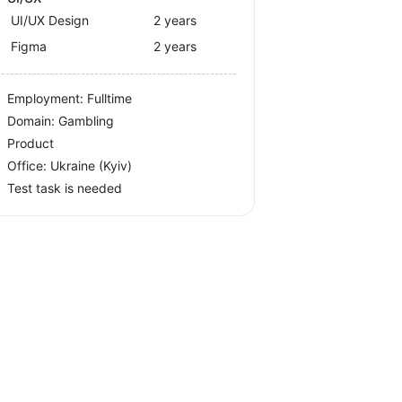
UI/UX Design
2 years
Figma
2 years
Employment: Fulltime
Domain: Gambling
Product
Office:
Ukraine
(Kyiv)
Test task is needed