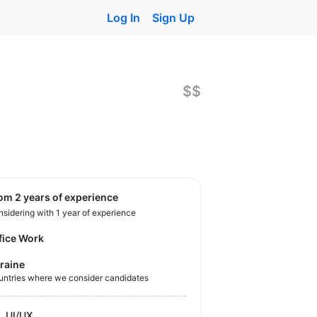
Log In
Sign Up
$$
rom 2 years of experience
sidering with 1 year of experience
fice Work
raine
untries where we consider candidates
UI/UX