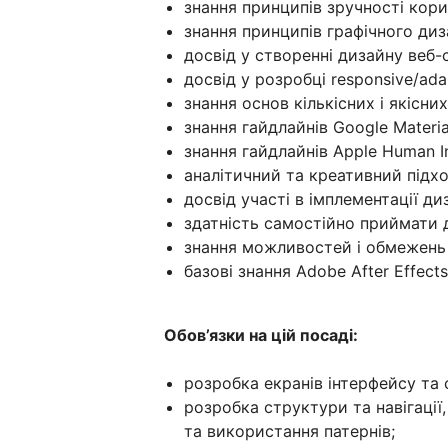
знання принципів зручності корис
знання принципів графічного диз
досвід у створенні дизайну веб-с
досвід у розробці responsive/adap
знання основ кількісних і якісни
знання гайдлайнів Google Materia
знання гайдлайнів Apple Human In
аналітичний та креативний підх
досвід участі в імплементації ди
здатність самостійно приймати д
знання можливостей і обмежень 
базові знання Adobe After Effec
Обов’язки на цій посаді:
розробка екранів інтерфейсу та 
розробка структури та навігації
та використання патернів;