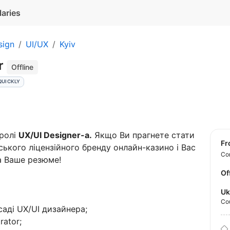
laries
sign
UI/UX
Kyiv
r
Offline
QUICKLY
 ролі
UX/UI Designer-а.
Якщо Ви прагнете стати
f
ького ліцензійного бренду онлайн-казино і Вас
Con
а Ваше резюме!
Of
Uk
Co
саді UX/UI дизайнера;
rator;