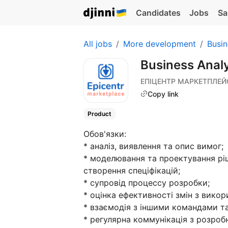
Candidates
Jobs
Sa
All jobs
More development
Busin
Business Anal
ЕПІЦЕНТР МАРКЕТПЛЕЙ
Copy link
Product
Обов'язки:
* аналіз, виявлення та опис вимог;
* моделювання та проектування рі
створення спеціфікацій;
* супровід процессу розробки;
* оцінка ефективності змін з викор
* взаємодія з іншими командами т
* регулярна коммунікація з розро