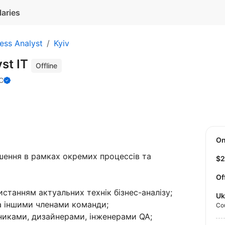
laries
ess Analyst
Kyiv
yst IT
Offline
С
O
шення в рамках окремих процессів та
$
Of
истанням актуальних технік бізнес-аналізу;
Uk
а іншими членами команди;
Co
бниками, дизайнерами, інженерами QA;