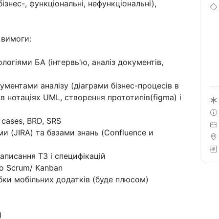
ізнес-, функціональні, нефункціональні),
 вимоги:
огіями БА (інтервь'ю, аналіз документів,
ументами аналізу (діаграми бізнес-процесів в
в нотаціях UML, створення прототипів(figma) і
 cases, BRD, SRS
и (JIRA) та базами знань (Confluence и
написання ТЗ і специфікацій
по Scrum/ Kanban
обки мобільних додатків (буде плюсом)
)