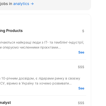
jobs in
analytics →
ing Products
$
річаються найкращі люди з IT- та гемблінг-індустрії,
Ми оперуємо численними проєктами...
See
$$$
 10-річним досвідом, є лідерами ринку в своєму
У, віримо в Україну та хочемо розвивати...
See
nalyst
$$$