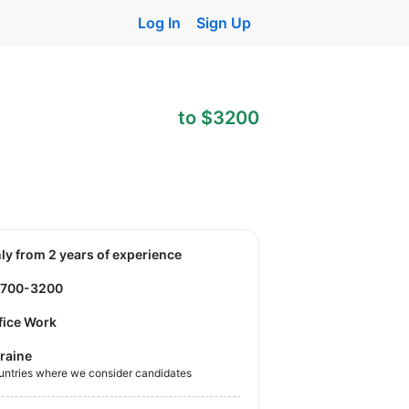
Log In
Sign Up
to $3200
nly from 2 years of experience
2700-3200
fice Work
raine
untries where we consider candidates