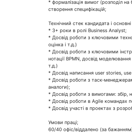
* формалізація вимог (розподіл на б
створення специфікацій;
Технічний стек кандидата і основні
* 3+ роки в ролі Business Analyst;
* Досвід роботи з ключовими технол
оцінка і т.д.)
* Досвід роботи з ключовими інстр
нотації BPMN, досвід моделювання 
т.д.)
* Досвід написання user stories, use
* Досвід роботи з таск-менеджерам
аналоги);
* Досвід роботи з вимогами: збір, 
* Досвід роботи в Agile командах 
* Досвід участі в проектах з розр
Умови праці;
60/40 офіс/віддалено (за бажанням