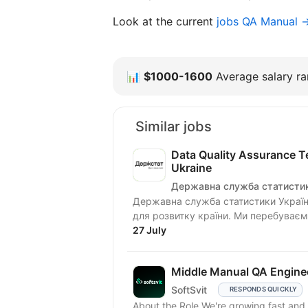
Look at the current
jobs QA Manual 
📊
$1000-1600
Average salary ran
Similar jobs
Data Quality Assurance Te
Ukraine
Державна служба статистик
Державна служба статистики Україн
для розвитку країни. Ми перебуваємо
27 July
Middle Manual QA Engine
SoftSvit
RESPONDS QUICKLY
About the Role We're growing fast and 