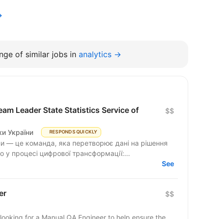
→
ge of similar jobs in
analytics →
am Leader State Statistics Service of
$$
и України
RESPONDS QUICKLY
и — це команда, яка перетворює дані на рішення
 у процесі цифрової трансформації:...
See
er
$$
looking for a Manual QA Engineer to help ensure the