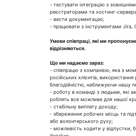
- тестувати інтеграцію з зовнішні
реєстраторами та хостинг-сервер
- вести документацію;
- працювати з інструментами Jira, C
Умови співпраці, які ми пропонуєм
відрізняються.
Що ми надаємо зараз:
- співпрацю з компанією, яка з мо
російських клієнтів, використання 
благодійністю, наближуючи нашу п
- роботу в команді з людьми, які а
роблять все можливе для нашої кра
- стабільну виплату доходу;
- збереження робочих місць та під
або волонтерського руху;
- можливість ходити у відпустки, б
України;