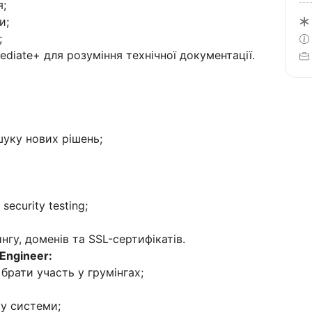
я;
и;
;
rmediate+ для розуміння технічної документації.
шуку нових рішень;
ecurity testing;
гу, доменів та SSL-сертифікатів.
Engineer:
брати участь у грумінгах;
ку системи;