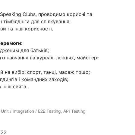
 Speaking Clubs, проводимо корисні та
 тімбілдінги для спілкування;
ви та інші корисності.
перемоги:
одженим для батьків;
го навчання на курсах, лекціях, майстер-
 на вибір: спорт, танці, масаж тощо;
лдингів і командних заходів;
інші свята.
Unit / Integration / E2E Testing, API Testing
022