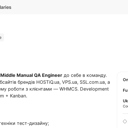
laries
e
у
Middle Manual QA Engineer
до себе в команду.
O
айтів брендів HOSTiQ.ua, VPS.ua, SSL.com.ua, а
ему роботи з клієнтами — WHMCS. Development
Fu
m + Kanban.
Uk
Co
техніки тест-дизайну;