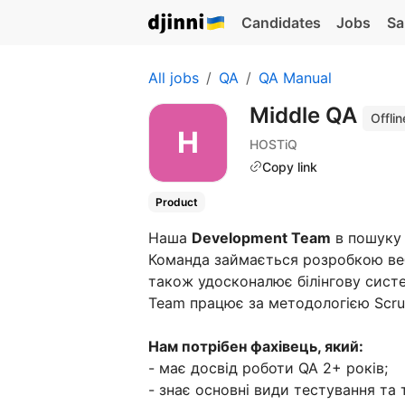
Candidates
Jobs
Sa
All jobs
QA
QA Manual
Middle QA
Offlin
HOSTiQ
Copy link
Product
Наша
Development Team
в пошук
Команда займається розробкою вебс
також удосконалює білінгову сист
Team працює за методологією Scru
Нам потрібен фахівець, який:
- має досвід роботи QA 2+ років;
- знає основні види тестування та 