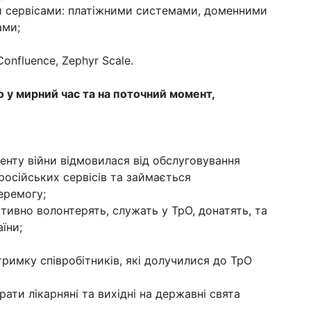
ми сервісами: платіжними системами, доменними
ами;
onfluence, Zephyr Scale.
о у мирний час та на поточний момент,
менту війни відмовилася від обслуговування
російських сервісів та займається
еремогу;
ктивно волонтерять, служать у ТрО, донатять, та
їни;
тримку співробітників, які долучилися до ТрО
рати лікарняні та вихідні на державні свята