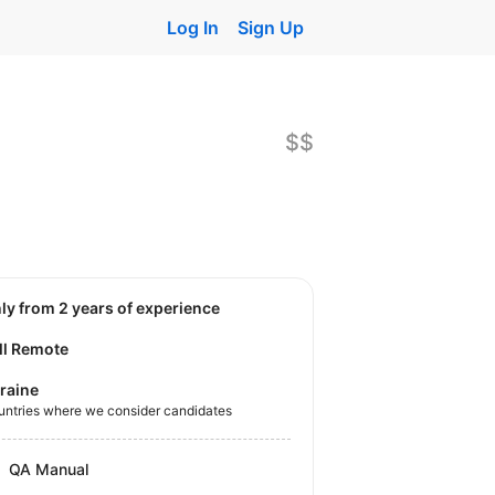
Log In
Sign Up
$$
nly from 2 years of experience
ll Remote
raine
untries where we consider candidates
QA Manual