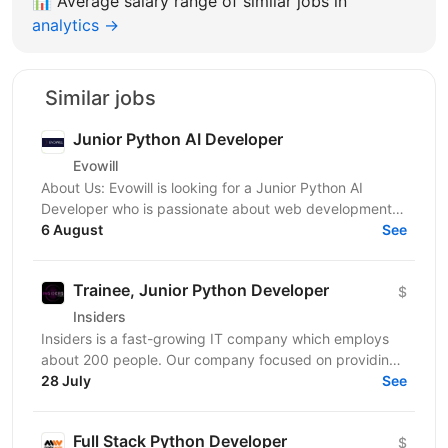
📊
Average salary range of similar jobs in
analytics →
Similar jobs
Junior Python AI Developer
Evowill
About Us: Evowill is looking for a Junior Python AI
Developer who is passionate about web development
and eager to grow in a supportive and dynamic...
6 August
See
Trainee, Junior Python Developer
$
Insiders
Insiders is a fast-growing IT company which employs
about 200 people. Our company focused on providing
innovative digital services and cutting-edge...
28 July
See
Full Stack Python Developer
$