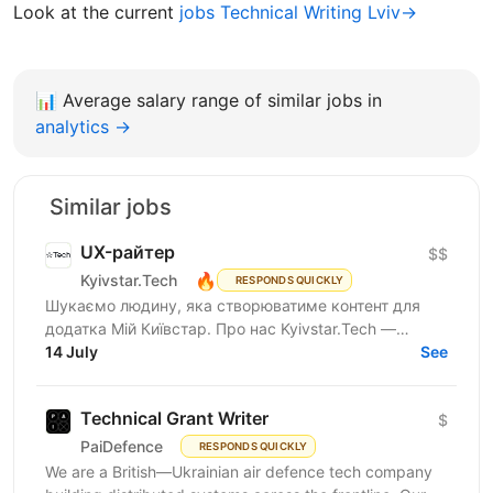
Look at the current
jobs Technical Writing Lviv→
📊
Average salary range of similar jobs in
analytics →
Similar jobs
UX-райтер
$$
🔥
Kyivstar.Tech
RESPONDS QUICKLY
Шукаємо людину, яка створюватиме контент для
додатка Мій Київстар. Про нас Kyivstar.Tech —
українська гібридна ІТ-компанія, резидент Дія.City.
14 July
See
Ми є...
Technical Grant Writer
$
PaiDefence
RESPONDS QUICKLY
We are a British—Ukrainian air defence tech company