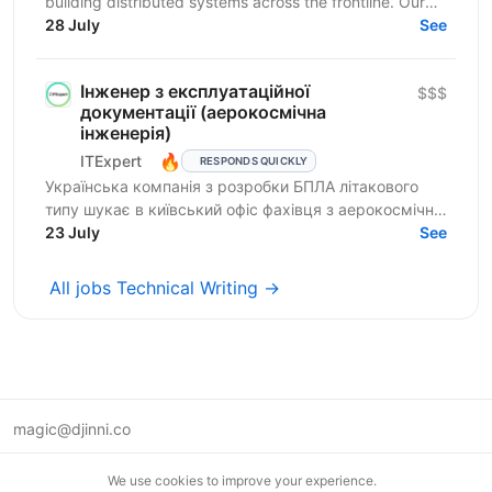
building distributed systems across the frontline. Our
products are mission-critical, deeply technical...
28 July
See
Інженер з експлуатаційної
$$$
документації (аерокосмічна
інженерія)
🔥
ITExpert
RESPONDS QUICKLY
Українська компанія з розробки БПЛА літакового
типу шукає в київський офіс фахівця з аерокосмічної
інженерії на позицію інженера з експлуатаційної...
23 July
See
All jobs Technical Writing →
magic@djinni.co
Terms of Use
We use cookies to improve your experience.