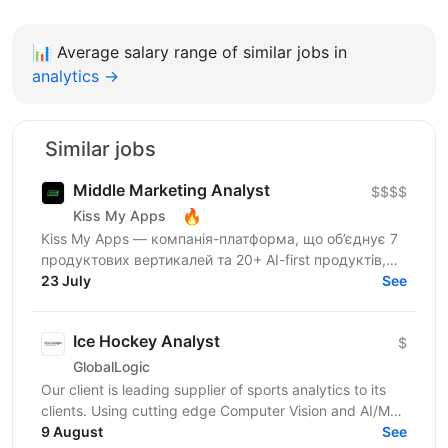
📊
Average salary range of similar jobs in
analytics →
Similar jobs
Middle Marketing Analyst
$$$$
🔥
Kiss My Apps
Kiss My Apps — компанія-платформа, що об’єднує 7
продуктових вертикалей та 20+ AI-first продуктів,
120+ мільйонів користувачів, власну екосистему...
23 July
See
Ice Hockey Analyst
$
GlobalLogic
Our client is leading supplier of sports analytics to its
clients. Using cutting edge Computer Vision and AI/ML
technologies, the company provides...
9 August
See