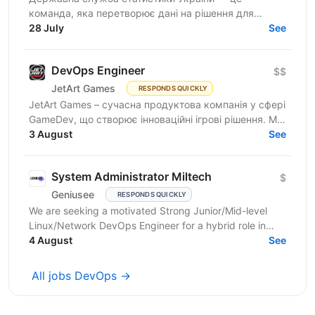
команда, яка перетворює дані на рішення для
розвитку країни. Ми перебуваємо у процесі
28 July
See
цифрової трансформації:...
DevOps Engineer
$$
JetArt Games
RESPONDS QUICKLY
JetArt Games – сучасна продуктова компанія у сфері
GameDev, що створює інноваційні ігрові рішення. Ми
розробляємо високопродуктивні ігрові системи з...
3 August
See
System Administrator Miltech
$
Geniusee
RESPONDS QUICKLY
We are seeking a motivated Strong Junior/Mid-level
Linux/Network DevOps Engineer for a hybrid role in
Kyiv. The project is in the MilTech domain (closed...
4 August
See
All jobs DevOps →