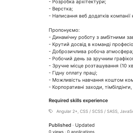
- Розробка архітектури;
- Верстка;
- Написання веб додатків компанії 
Пропонуємо:
- Динамічну роботу з амбітними з
- Крутий досвід в команді професіо
- Доброзичлива робоча атмосфера
- Робочий день за зручним графіком
- Зручне місце розташування (10 хв
- Гідну оплату праці;
- Можливість навчання коштом комп
- Корпоративні заходи, тімбілдінги,
Required skills experience
Angular 2+, CSS / SCSS / SASS, JavaSc
Published
·
Updated
0 views
·
0 applications