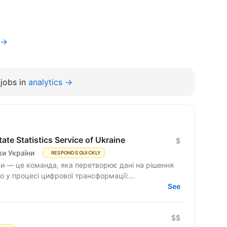
v→
jobs in
analytics →
te Statistics Service of Ukraine
$
и України
RESPONDS QUICKLY
и — це команда, яка перетворює дані на рішення
 у процесі цифрової трансформації:...
See
$$