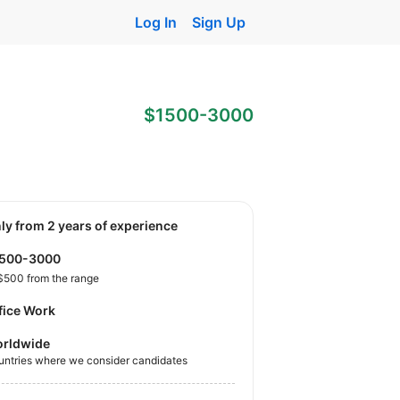
Log In
Sign Up
$1500-3000
nly from 2 years of experience
1500-3000
$500 from the range
fice Work
rldwide
untries where we consider candidates