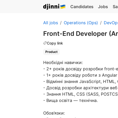
Candidates
Jobs
Sa
All jobs
Operations (Ops)
DevOp
Front-End Developer (A
Copy link
Product
Необхідні навички:
- 2+ років досвіду розробки front-
- 1+ років досвіду роботи з Angula
- Відмінні знання JavaScript, HTML,
- Досвід розробки архітектури веб 
- Знання HTML, CSS (SASS, POSTCSS)
- Вища освіта — технічна.
Обов’язки: