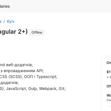
laries
s
Kyiv
ngular 2+)
Offline
O
end веб-додатків;
r з впровадженням API;
$
 CSS (SCSS), ООП і Typescript;
+-
додатків;
Of
, JavaScript, Gulp, Webpack, Git;
Wo
Co