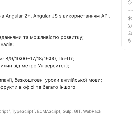
на Angular 2+, Angular JS з використанням API.
авданнями та можливістю розвитку;
налів;
;
: 8/9/10:00−17/18/19:00, Пн-Пт;
илин від метро Університет);
анії, безкоштовні уроки англійської мови;
 фрукти в офісі та багато іншого.
ript \ TypeScript \ ECMAScript, Gulp, GIT, WebPack