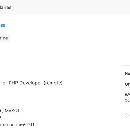
laries
sa
fline
N
ior PHP Developer (remote)
Of
Wo
Co
+, MySQL.
.
ля версий GIT.