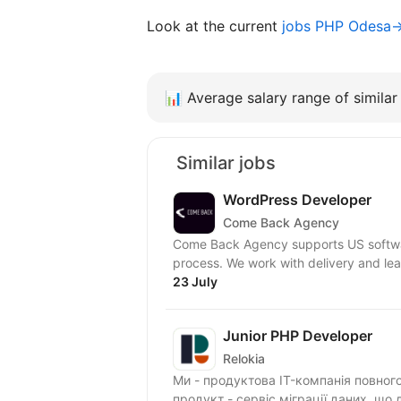
Look at the current
jobs PHP Odesa
📊
Average salary range of similar 
Similar jobs
WordPress Developer
Come Back Agency
Come Back Agency supports US softwar
process. We work with delivery and lead
23 July
Junior PHP Developer
Relokia
Ми - продуктова IT-компанія повного 
продукт - сервіс міграції даних, що 