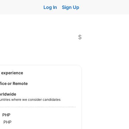
Log In
Sign Up
$
o experience
fice or Remote
rldwide
untries where we consider candidates
PHP
PHP