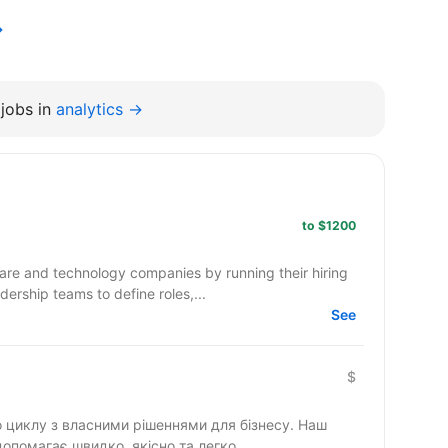
→
jobs in
analytics →
to $1200
e and technology companies by running their hiring
ership teams to define roles,...
See
$
циклу з власними рішеннями для бізнесу. Наш
допомагає швидко, якісно та легко...