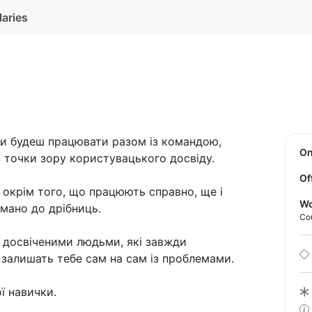
laries
и будеш працювати разом із командою,
O
 точки зору користувацького досвіду.
Of
 окрім того, що працюють справно, ще і
Wo
мано до дрібниць.
Co
 досвіченими людьми, які завжди
 залишать тебе сам на сам із проблемами.
ї навички.