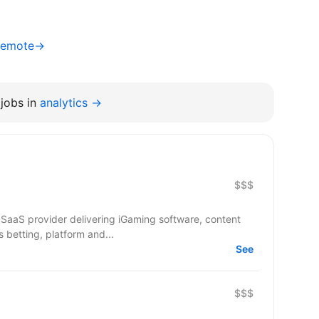
 Remote→
jobs in
analytics →
$$$
 SaaS provider delivering iGaming software, content
 betting, platform and...
See
$$$