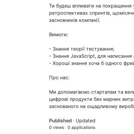
Ти будеш впливати на покращення у
ретроспективах спринтів, щомісяч
засновників компанії.
Вимоги:
- Знання теорії тестування;
- Знання JavaScript, для написання
- Хороші знання хоча б одного фре
Про нас:
Ми допомагаємо стартапам та вели
цифрові продукти без марних витр
заснованого на ощадливому виробни
Published
·
Updated
0 views
·
0 applications