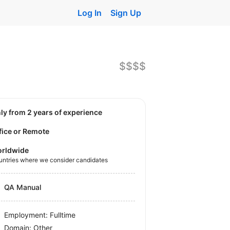
Log In
Sign Up
$$$$
nly from 2 years of experience
fice or Remote
rldwide
untries where we consider candidates
QA Manual
Employment: Fulltime
Domain: Other