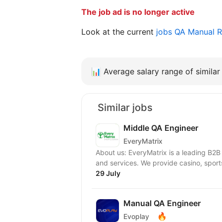
The job ad is no longer active
Look at the current
jobs QA Manual
📊
Average salary range of similar 
Similar jobs
Middle QA Engineer
EveryMatrix
About us: EveryMatrix is a leading B2B
and services. We provide casino, sports
29 July
Manual QA Engineer
🔥
Evoplay