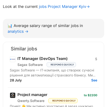
Look at the current
jobs Project Manager Kyiv→
📊
Average salary range of similar jobs in
analytics →
Similar jobs
IT Manager (DevOps Team)
$
Sagax Software
RESPONDS QUICKLY
Sagax Software — IT-компанія, що створює сучасні
рішення для автоматизації страхового бізнесу. Ми
розробляємо комплексну платформу для страхових
28 July
See
компаній,...
Project manager
to $2200
Qwerty.Software
RESPONDS QUICKLY
Привіт 👋 Ми активно зростаємо й зараз шукаємо