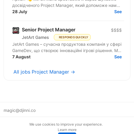
досвідченого Project Manager, який допоможе нам
масштабувати команди та процеси. Qwerty.Software
28 July
See
— українська...
Senior Project Manager
$$$$
JetArt Games
RESPONDS QUICKLY
JetArt Games – сучасна продуктова компанія у сфері
GameDev, що створює інноваційні ігрові рішення. Ми
розробляємо високопродуктивні ігрові системи з...
7 August
See
All jobs Project Manager →
magic@djinni.co
Terms of Use
We use cookies to improve your experience.
Suggest an idea
Learn more