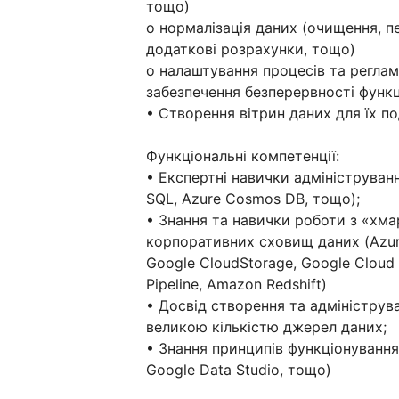
тощо)
o нормалізація даних (очищення, пе
додаткові розрахунки, тощо)
o налаштування процесів та реглам
забезпечення безперервності функ
• Створення вітрин даних для їх по
Функціональні компетенції:
• Експертні навички адмініструван
SQL, Azure Cosmos DB, тощо);
• Знання та навички роботи з «хм
корпоративних сховищ даних (Azure 
Google CloudStorage, Google Cloud
Pipeline, Amazon Redshift)
• Досвід створення та адмініструв
великою кількістю джерел даних;
• Знання принципів функціонування B
Google Data Studio, тощо)