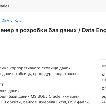
laries
/ DBA
Kyiv
енер з розробки баз даних / Data En
O
римка корпоративного сховища даних;
з даних, таблиць, процедур, представлень,
$
+-
ETL:
Of
ення даних
рел (бази даних MS SQL / Oracle; «хмарні»
Wo
OB об’єкти, файлові джерела Excel, CSV файли,
Co