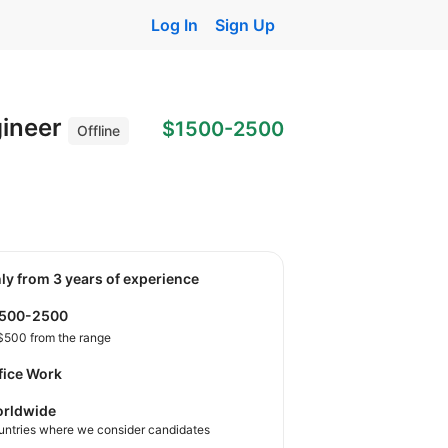
Log In
Sign Up
gineer
$1500-2500
Offline
nly from 3 years of experience
1500-2500
$500 from the range
fice Work
rldwide
untries where we consider candidates