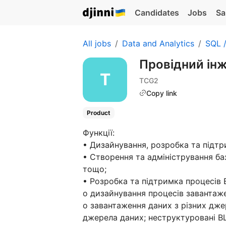
Candidates
Jobs
Sa
All jobs
Data and Analytics
SQL 
Провідний інж
TCG2
Copy link
Product
Функції:
• Дизайнування, розробка та підт
• Створення та адміністрування ба
тощо;
• Розробка та підтримка процесів 
o дизайнування процесів завантаж
o завантаження даних з різних дже
джерела даних; неструктуровані BL