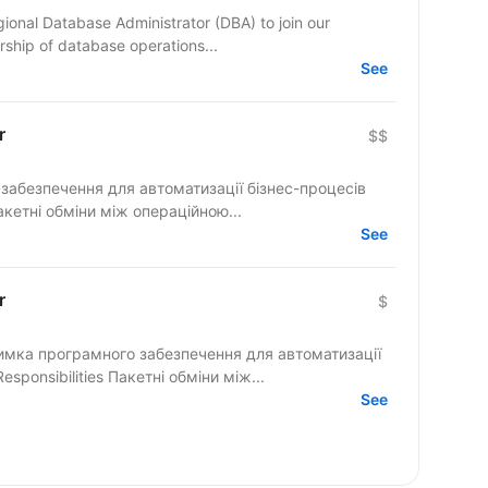
gional Database Administrator (DBA) to join our
rship of database operations...
See
r
$$
забезпечення для автоматизації бізнес-процесів
onsibilities Пакетні обміни між операційною...
See
r
$
тримка програмного забезпечення для автоматизації
esponsibilities Пакетні обміни між...
See