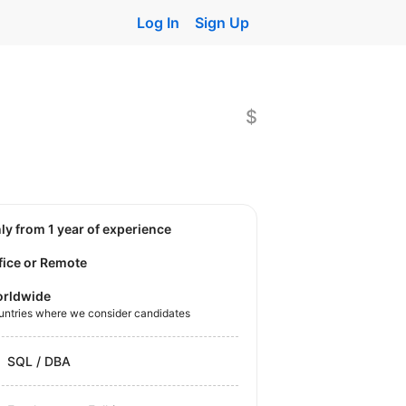
Log In
Sign Up
$
nly from 1 year of experience
fice or Remote
rldwide
untries where we consider candidates
SQL / DBA