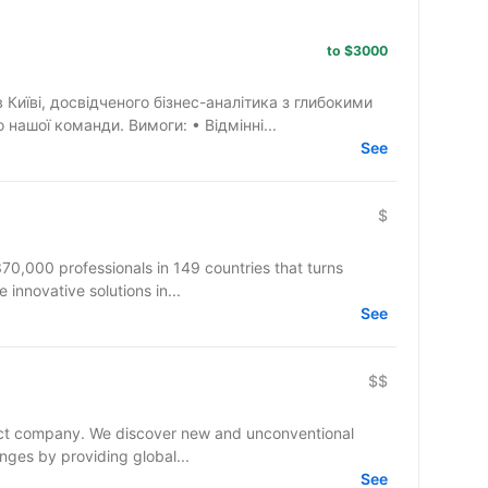
to $3000
а з глибокими
знаннями MS SQL для приєднання до нашої команди. Вимоги: • Відмінні...
See
$
70,000 professionals in 149 countries that turns
 innovative solutions in...
See
$$
oduct company. We discover new and unconventional
nges by providing global...
See