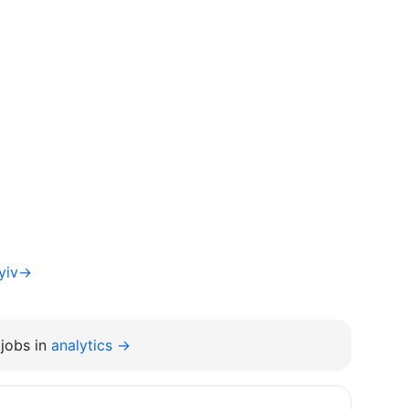
Kyiv→
jobs in
analytics →