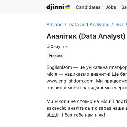
Candidates
Jobs
Sa
All jobs
Data and Analytics
SQL 
Аналітик (Data Analyst
Copy link
Product
EnglishDom — це унікальна платфор
місія — надихаємо вивчити! Ще баг
www.englishdom.com. Ми працюємо 
розвиваємося і заряджаємо енергі
Ми ніколи не стоїмо на місці і пос
вакансію аналітика т.к зараз наше
відділ, і без тебе нам ніяк!