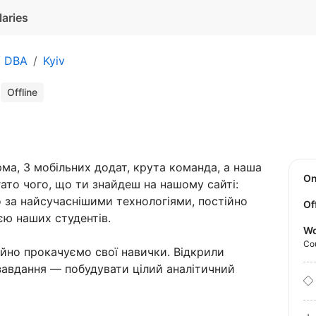
laries
/ DBA
Kyiv
)
Offline
ма, 3 мобільних додат, крута команда, а наша
O
ато чого, що ти знайдеш на нашому сайті:
за найсучаснішими технологіями, постійно
Of
єю наших студентів.
Wo
Co
тійно прокачуємо свої навички. Відкрили
 завдання — побудувати цілий аналітичний