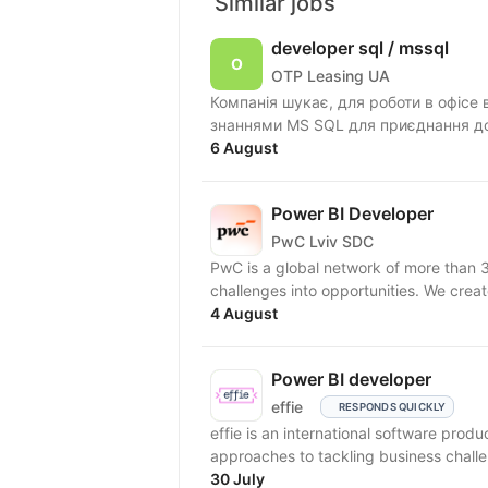
Similar jobs
developer sql / mssql
OTP Leasing UA
Компанія шукає, для роботи в офісе в Київі, досвідченого бізнес-аналітик
6 August
Power BI Developer
PwC Lviv SDC
PwC is a global network of more than 3
challenges into opportunities. We create
4 August
Power BI developer
effie
RESPONDS QUICKLY
effie is an international software pr
approaches to tackling business challe
30 July