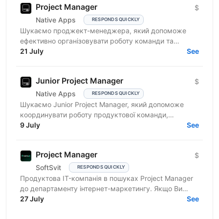
Project Manager
$
Native Apps
RESPONDS QUICKLY
Шукаємо проджект-менеджера, який допоможе
ефективно організовувати роботу команди та
реалізовувати проєкти. Очікування від кандидата:
21 July
See
досвід у...
Junior Project Manager
$
Native Apps
RESPONDS QUICKLY
Шукаємо Junior Project Manager, який допоможе
координувати роботу продуктової команди,
операційного відділу та команди контенту, щоб
9 July
See
зміни на сайті, промо,...
Project Manager
$
SoftSvit
RESPONDS QUICKLY
Продуктова IT-компанія в пошуках Project Manager
до департаменту інтернет-маркетингу. Якщо Ви
відповідальний фахівець з лідерськими якостями, то
27 July
See
чекаємо на...