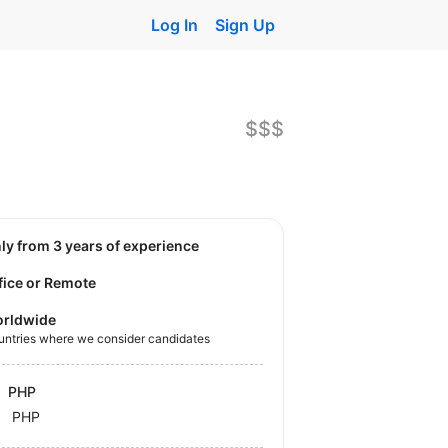
Log In
Sign Up
$$$
nly from 3 years of experience
fice or Remote
rldwide
untries where we consider candidates
PHP
PHP