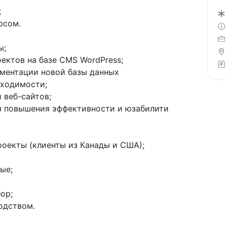
;
юсом.
ы;
ектов на базе CMS WordPress;
ементации новой базы данных
бходимости;
 веб-сайтов;
я повышения эффективности и юзабилити
оекты (клиенты из Канады и США);
ые;
ор;
одством.