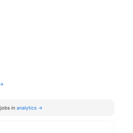
v→
jobs in
analytics →