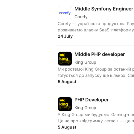
Middle Symfony Engineer
Corefy
Corefy — українська продуктова Pay
розвиваємо власну SaaS-платформу д
24 July
Middle PHP developer
King Group
Ми ростемо! King Group за останній рік запустила 5 нових брендів у сфері iGaming і вже
готується до запуску ще кількох. С
5 August
PHP Developer
King Group
У King Group ми будуємо iGaming-пр
Це не про «підтримку легасі» — це про
5 August