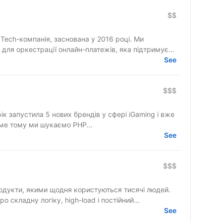
$$
Tech-компанія, заснована у 2016 році. Ми
ля оркестрації онлайн-платежів, яка підтримує...
See
$$$
аме тому ми шукаємо PHP...
See
$$$
одукти, якими щодня користуються тисячі людей.
 складну логіку, high-load і постійний...
See