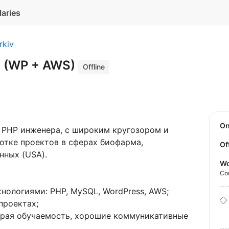
laries
rkiv
r (WP + AWS)
Offline
O
 PHP инженера, с широким кругозором и
отке проектов в сферах биофарма,
Of
нных (USA).
Wo
Co
нологиями: PHP, MySQL, WordPress, AWS;
проектах;
ыстрая обучаемость, хорошие коммуникативные