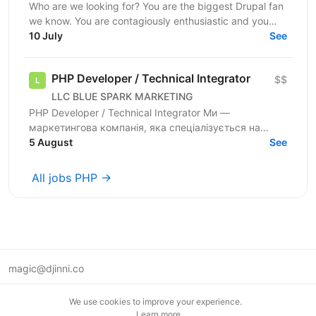
Who are we looking for? You are the biggest Drupal fan
we know. You are contagiously enthusiastic and you
never stop learning. You already have experience...
10 July
See
PHP Developer / Technical Integrator
$$
LLC BLUE SPARK MARKETING
PHP Developer / Technical Integrator Ми —
маркетингова компанія, яка спеціалізується на
запуску, масштабуванні та автоматизації рекламних
5 August
See
кампаній у різних...
All jobs PHP →
magic@djinni.co
Terms of Use
We use cookies to improve your experience.
Suggest an idea
Learn more