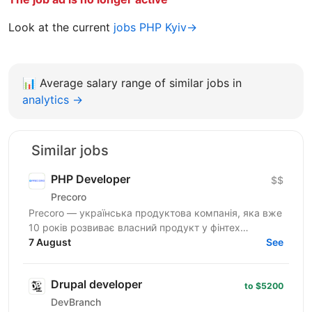
Look at the current
jobs PHP Kyiv→
📊
Average salary range of similar jobs in
analytics →
Similar jobs
PHP Developer
$$
Precoro
Precoro — українська продуктова компанія, яка вже
10 років розвиває власний продукт у фінтех
напрямку. Ми допомагаємо компаніям оптимізувати
7 August
See
та...
Drupal developer
to $5200
DevBranch