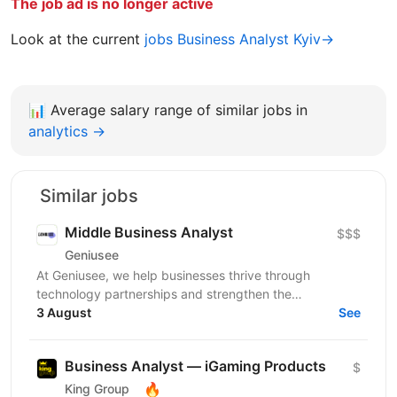
The job ad is no longer active
Look at the current
jobs Business Analyst Kyiv→
📊
Average salary range of similar jobs in
analytics →
Similar jobs
Middle Вusiness Аnalyst
$$$
Geniusee
At Geniusee, we help businesses thrive through
technology partnerships and strengthen the
engineering community by sharing knowledge and
3 August
See
creating...
Business Analyst — iGaming Products
$
🔥
King Group