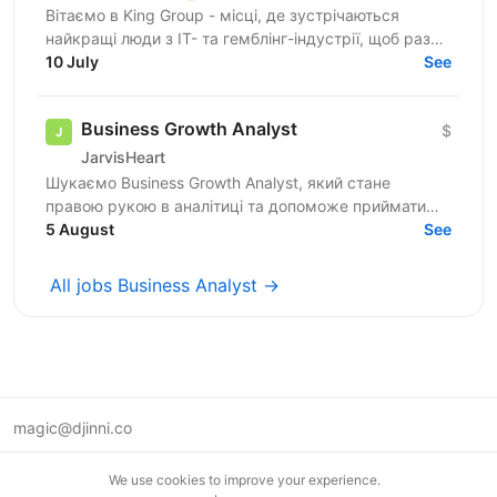
Вітаємо в King Group - місці, де зустрічаються
найкращі люди з IT- та гемблінг-індустрії, щоб разом
робити дивовижні речі. Ми оперуємо численними
10 July
See
проєктами...
Business Growth Analyst
$
JarvisHeart
Шукаємо Business Growth Analyst, який стане
правою рукою в аналітиці та допоможе приймати
операційні й стратегічні рішення на основі даних. Це
5 August
See
не роль...
All jobs Business Analyst →
magic@djinni.co
Terms of Use
We use cookies to improve your experience.
Suggest an idea