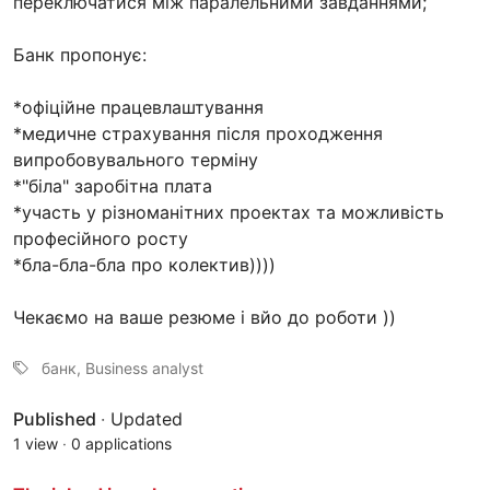
переключатися між паралельними завданнями;
Банк пропонує:
*офіційне працевлаштування
*медичне страхування після проходження
випробовувального терміну
*"біла" заробітна плата
*участь у різноманітних проектах та можливість
професійного росту
*бла-бла-бла про колектив))))
Чекаємо на ваше резюме і вйо до роботи ))
банк, Business analyst
Published
·
Updated
1 view
·
0 applications