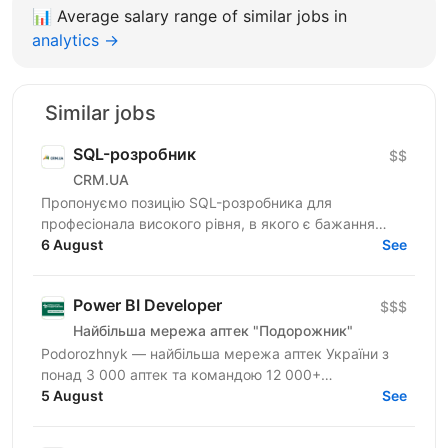
📊
Average salary range of similar jobs in
analytics →
Similar jobs
SQL-розробник
$$
CRM.UA
Пропонуємо позицію SQL-розробника для
професіонала високого рівня, в якого є бажання
створювати унікальні продукти для найбільших
6 August
See
національних компаній...
Power BI Developer
$$$
Найбільша мережа аптек "Подорожник"
Podorozhnyk — найбільша мережа аптек України з
понад 3 000 аптек та командою 12 000+
працівників. Ми розширюємо команду BI та
5 August
See
шукаємо Power BI Developer,...