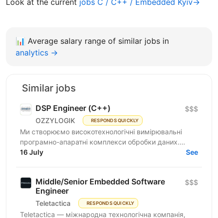
Look at the current
jobs C / C++ / Embedded Kyiv→
📊
Average salary range of similar jobs in
analytics →
Similar jobs
DSP Engineer (С++)
$$$
OZZYLOGIK
RESPONDS QUICKLY
Ми створюємо високотехнологічні вимірювальні
програмно-апаратні комплекси обробки даних.
Шукаємо DSP Engineer (С++), для розробки
16 July
See
складних компонентів...
Middle/Senior Embedded Software
$$$
Engineer
Teletactica
RESPONDS QUICKLY
Teletactica — міжнародна технологічна компанія,