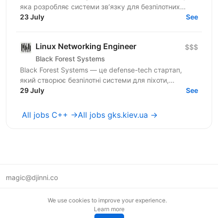
яка розробляє системи зв’язку для безпілотних
авіаційних комплексів (БПаК), та охоплює як
23 July
See
рішення...
Linux Networking Engineer
$$$
Black Forest Systems
Black Forest Systems — це defense-tech стартап,
який створює безпілотні системи для піхоти,
спроєктовані для реальних бойових умов. Наші
29 July
See
рішення поєднують...
All jobs C++ →
All jobs gks.kiev.ua →
magic@djinni.co
Terms of Use
We use cookies to improve your experience.
Suggest an idea
Learn more