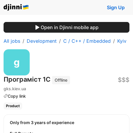
Sign Up
Open in Djinni mobile app
All jobs
Development
C / C++ / Embedded
Kyiv
Програміст 1С
$$$
Offline
gks.kiev.ua
Copy link
Product
Only from 3 years of experience