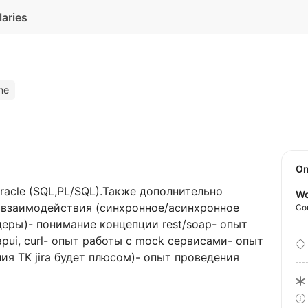
laries
ine
O
racle (SQL,PL/SQL).Также дополнительно
Wo
p взаимодействия (синхронное/асинхронное
Co
деры)- понимание концепции rest/soap- опыт
pui, curl- опыт работы с mock сервисами- опыт
ения ТК jira будет плюсом)- опыт проведения