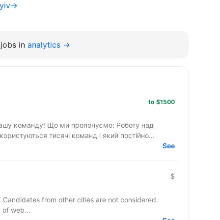
Kyiv→
jobs in
analytics →
to $1500
ропонуємо: Роботу над
ористуються тисячі команд і який постійно...
See
$
y. Candidates from other cities are not considered.
 of web...