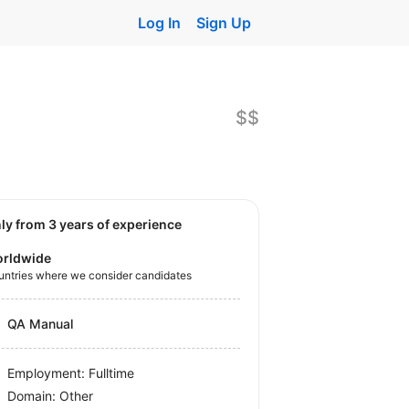
Log In
Sign Up
$$
nly from 3 years of experience
rldwide
untries where we consider candidates
QA Manual
Employment: Fulltime
Domain: Other