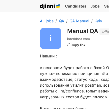
Candidates
Jobs
Sa
All jobs
QA
QA Manual
Kyiv
Manual QA
Offl
interklast.com
Copy link
Навыки :
в основном будет работа с базой O
нужно:- понимание принципов htt
взаимодействие, статус коды, хеа
использования утилит postman, soa
работы с jira/conflunce, (опыт вед
нагрузочных тестов будет плюсом
Большим плюсом будет: