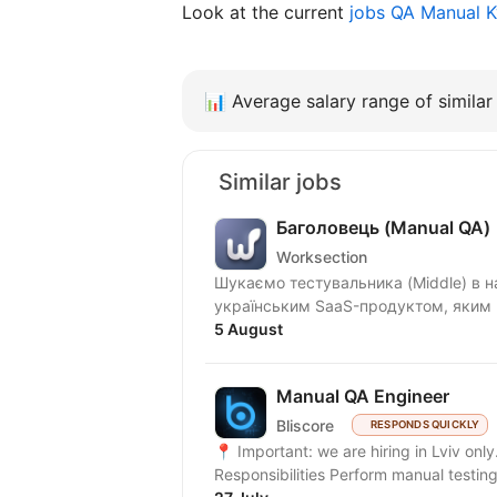
Look at the current
jobs QA Manual 
📊
Average salary range of similar 
Similar jobs
Баголовець (Manual QA)
Worksection
Шукаємо тестувальника (Middle) в нашу команду! Що ми п
українським SaaS-продуктом, яким к
5 August
Manual QA Engineer
Bliscore
RESPONDS QUICKLY
📍 Important: we are hiring in Lviv onl
Responsibilities Perform manual testing