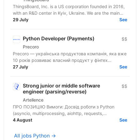
ThingsBoard, Inc. is a US corporation founded in 2016,
with an R&D center in Kyiv, Ukraine. We are the main
contributors and maintainers of the ThingsBoard...
29 July
See
Python Developer (Payments)
$$
Precoro
Precoro — українська продуктова компанія, яка вже
10 років розвиває власний продукт у фінтех
напрямку. Ми допомагаємо компаніям оптимізувати
27 July
See
та...
Strong junior or middle software
$$
engineer (parsing/reverse)
Artellence
ПРО ПОЗИЦІЮ Вимоги: Досвід роботи з Python
(asyncio, multiprocessing, aiohttp, requests,
BeautifulSoup, Selenium/Playwright) Досвід парсингу
4 August
See
open...
All jobs Python →