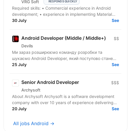
VRG Soft
RESPONDS QUICKLY
Required skills: • Сommercial experience in Android
development; • experience in implementing Material
Design and well designed UI; • advanced knowledge...
30 July
See
Android Developer (Middle / Middle+)
$$
Devils
Ми зараз розширюємо команду розробки та
шукаємо Android Developer, який поступово стане
однією з ключових технічних людей у напрямку. На
25 July
See
старті ти...
Senior Android Developer
$$$
Archysoft
About Archysoft Archysoft is a software development
company with over 10 years of experience delivering
solutions to clients across the United States and...
20 July
See
All jobs Android →