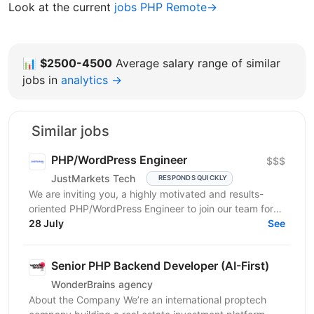
Look at the current
jobs PHP Remote→
📊
$2500-4500
Average salary range of similar
jobs in
analytics →
Similar jobs
PHP/WordPress Engineer
$$$
JustMarkets Tech
RESPONDS QUICKLY
We are inviting you, a highly motivated and results-
oriented PHP/WordPress Engineer to join our team for
ensuring solutions, as well as strengthening the...
28 July
See
Senior PHP Backend Developer (AI-First)
WonderBrains agency
About the Company We’re an international proptech