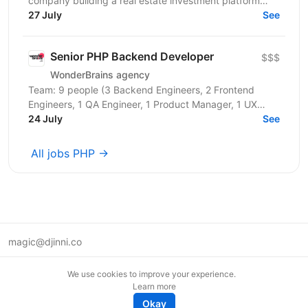
company building a real estate investment platform
that enables investors to co-own income-generating...
27 July
See
Senior PHP Backend Developer
$$$
WonderBrains agency
Team: 9 people (3 Backend Engineers, 2 Frontend
Engineers, 1 QA Engineer, 1 Product Manager, 1 UX
Designer, CTO) About the Company We are an
24 July
See
international...
All jobs PHP →
magic@djinni.co
Terms of Use
We use cookies to improve your experience.
Suggest an idea
Learn more
Remote tech jobs in Europe
Okay