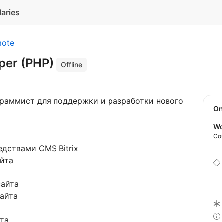
laries
ote
oper (PHP)
Offline
граммист для поддержки и разработки нового
O
Wo
Co
едствами CMS Bitrix
айта
сайта
сайта
та.