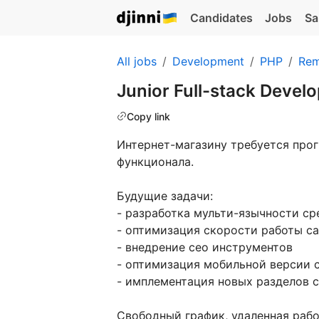
Candidates
Jobs
Sa
All jobs
Development
PHP
Rem
Junior Full-stack Devel
Copy link
Интернет-магазину требуется про
функционала.
Будущие задачи:
- разработка мульти-язычности ср
- оптимизация скорости работы с
- внедрение сео инструментов
- оптимизация мобильной версии 
- имплементация новых разделов 
Свободный график, удаленная рабо