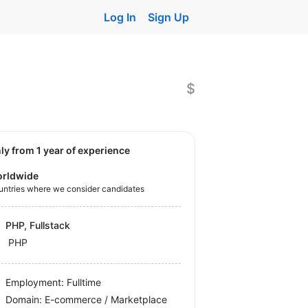
Log In
Sign Up
$
nly from 1 year of experience
rldwide
untries where we consider candidates
PHP, Fullstack
PHP
Employment: Fulltime
Domain: E-commerce / Marketplace