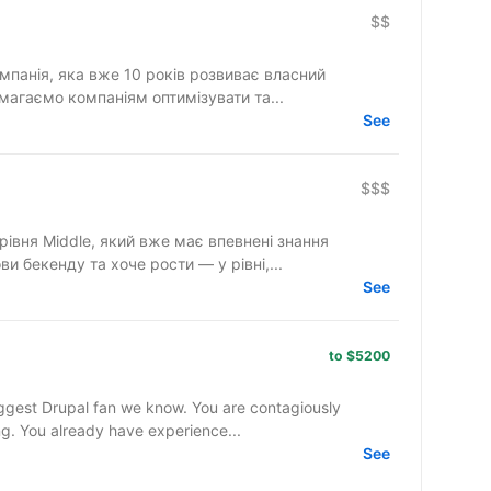
$$
мпанія, яка вже 10 років розвиває власний
магаємо компаніям оптимізувати та...
See
$$$
рівня Middle, який вже має впевнені знання
и бекенду та хоче рости — у рівні,...
See
to $5200
iggest Drupal fan we know. You are contagiously
ng. You already have experience...
See