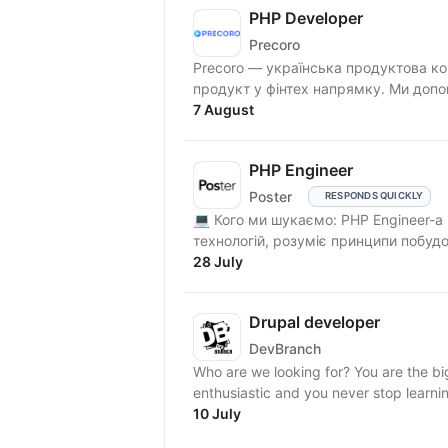
PHP Developer
Precoro
Precoro — українська продуктова ко
продукт у фінтех напрямку. Ми допо
7 August
PHP Engineer
Poster
RESPONDS QUICKLY
💻 Кого ми шукаємо: PHP Engineer-а 
технологій, розуміє принципи побудов
28 July
Drupal developer
DevBranch
Who are we looking for? You are the b
enthusiastic and you never stop learni
10 July