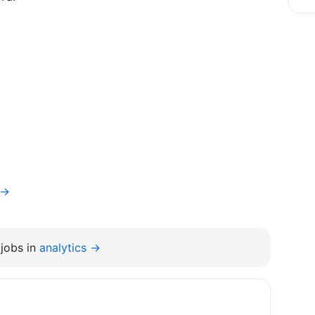
e→
jobs in
analytics →