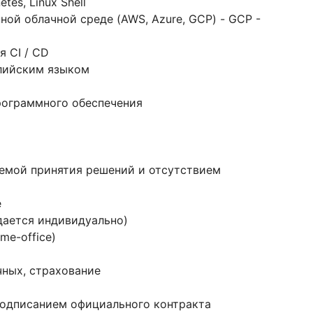
tes, Linux Shell
ной облачной среде (AWS, Azure, GCP) - GCP -
я CI / CD
глийским языком
рограммного обеспечения
темой принятия решений и отсутствием
е
дается индивидуально)
me-office)
чных, страхование
одписанием официального контракта