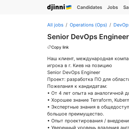
Candidates
Jobs
Sa
All jobs
Operations (Ops)
DevOp
Senior DevOps Enginee
Copy link
Наш клиент, международная компа
игрока в г. Киев на позицию
Senior DevOps Engineer
Проект: разработка ПО для облас
Пожелания к кандидатам:
• От 4 лет опыта на аналогичной 
• Хорошее знание Terraform, Kuberne
• Экспертные знания в общедоступ
большое преимущество.
• Опыт проектирования / внедрени
• Уверенный уровень владения ан