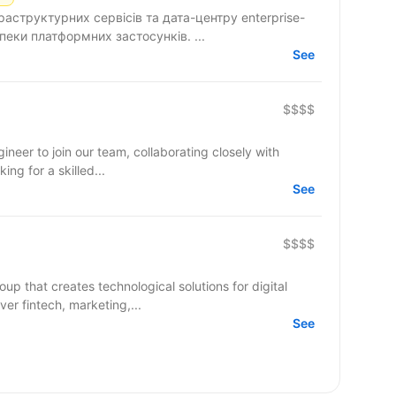
аструктурних сервісів та дата-центру enterprise-
езпеки платформних застосунків. ...
See
$$$$
neer to join our team, collaborating closely with
ing for a skilled...
See
$$$$
up that creates technological solutions for digital
er fintech, marketing,...
See