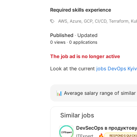
Required skills experience
AWS, Azure, GCP, CI/CD, Terraform, Kub
Published
·
Updated
0 views
·
0 applications
The job ad is no longer active
Look at the current
jobs DevOps Kyi
📊
Average salary range of similar 
Similar jobs
DevSecOps в продуктову
🔥
ITExpert
RESPONDS QUICK