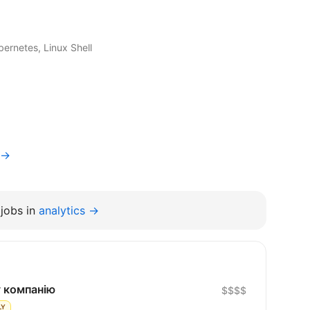
ernetes, Linux Shell
v→
jobs in
analytics →
 компанію
$$$$
LY