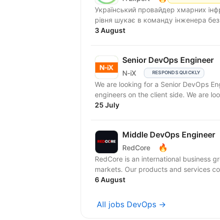
Український провайдер хмарних інфр
рівня шукає в команду інженера б
3 August
Senior DevOps Engineer
N-iX
RESPONDS QUICKLY
We are looking for a Senior DevOps Engi
engineers on the client side. We are look
25 July
Middle DevOps Engineer
🔥
RedCore
RedCore is an international business gro
markets. Our products and services cov
6 August
All jobs DevOps →