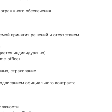
рограммного обеспечения
темой принятия решений и отсутствием
е
дается индивидуально)
me-office)
чных, страхование
одписанием официального контракта
должности