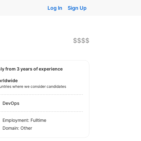
Log In
Sign Up
$$$$
nly from 3 years of experience
rldwide
untries where we consider candidates
DevOps
Employment: Fulltime
Domain: Other