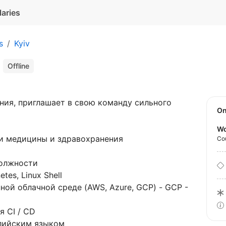
laries
s
Kyiv
r
Offline
ния, приглашает в свою команду сильного
O
Wo
ти медицины и здравохранения
Co
должности
tes, Linux Shell
ной облачной среде (AWS, Azure, GCP) - GCP -
я CI / CD
глийским языком