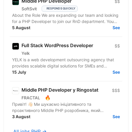
Middle PHP Developer
$$
SoftSvit
RESPONDS QUICKLY
About the Role We are expanding our team and looking
for a PHP Developer to join our RnD department. You
will work on developing and maintaining internal...
5 August
See
Full Stack WordPress Developer
$$
Yelk
YELK is a web development outsourcing agency that
provides scalable digital solutions for SMEs and
enterprise clients across the EU and the USA. We...
15 July
See
Middle PHP Developer у Ringostat
$$$
🔥
FRACTAL
Привіт! 👋🏻 Ми шукаємо ініціативного та
проактивного Middle PHP розробника, який
допоможе зробити наші продукти найкрутішими на
3 August
See
світовому ринку🔥 ✅...
All jobs PHP →