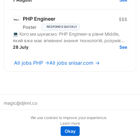
та...
PHP Engineer
$$$
Poster
RESPONDS QUICKLY
💻 Кого ми шукаємо: PHP Engineer-а рівня Middle,
який вже має впевнені знання технологій, розуміє
принципи побудови бекенду та хоче рости — у
28 July
See
рівні,...
All jobs PHP →
All jobs snisar.com →
magic@djinni.co
Terms of Use
We use cookies to improve your experience.
Suggest an idea
Learn more
Remote tech jobs in Europe
Okay