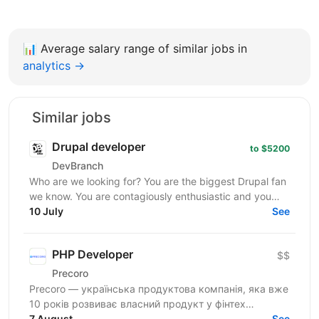
📊
Average salary range of similar jobs in
analytics →
Similar jobs
Drupal developer
to $5200
DevBranch
Who are we looking for? You are the biggest Drupal fan
we know. You are contagiously enthusiastic and you
never stop learning. You already have experience...
10 July
See
PHP Developer
$$
Precoro
Precoro — українська продуктова компанія, яка вже
10 років розвиває власний продукт у фінтех
напрямку. Ми допомагаємо компаніям оптимізувати
7 August
See