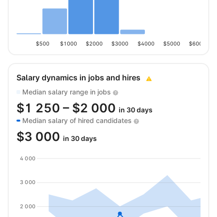
$500
$1000
$2000
$3000
$4000
$5000
$6000
Salary dynamics in jobs and hires
Median salary range in jobs
$
1 250
– $
2 000
in 30 days
Median salary of hired candidates
$
3 000
in 30 days
4 000
3 000
2 000