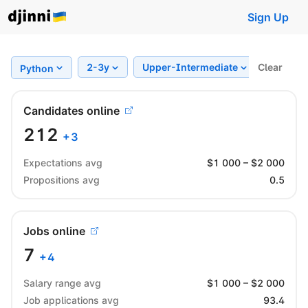
Sign Up
2-3y
Upper-Intermediate
Clear
Region
Python
Candidates online
212
+
3
Expectations avg
$
1 000
– $
2 000
Propositions avg
0.5
Jobs online
7
+
4
Salary range avg
$
1 000
– $
2 000
Job applications avg
93.4