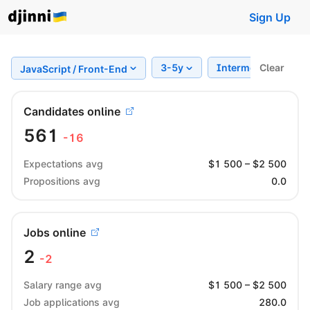
Sign Up
3-5y
Intermediate
Clear
JavaScript / Front-End
Candidates online
561
-16
Expectations avg
$
1 500
– $
2 500
Propositions avg
0.0
Jobs online
2
-2
Salary range avg
$
1 500
– $
2 500
Job applications avg
280.0