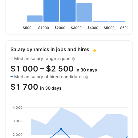
$500
$1000
$2000
$3000
$4000
$5000
$6000
Salary dynamics in jobs and hires
Median salary range in jobs
$
1 000
– $
2 500
in 30 days
Median salary of hired candidates
$
1 700
in 30 days
4 000
3 000
2 000