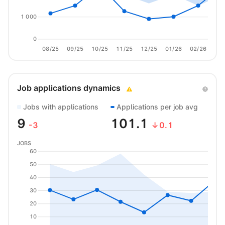
1 000
0
08/25
09/25
10/25
11/25
12/25
01/26
02/26
03/
Job applications dynamics
Jobs with applications
Applications per job avg
9
101.1
-3
↓0.1
JOBS
60
50
40
30
20
10