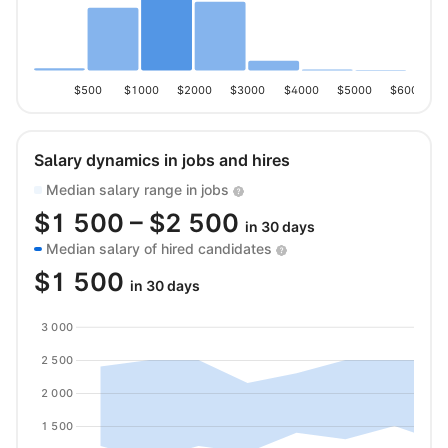
$500
$1000
$2000
$3000
$4000
$5000
$6000
Salary dynamics in jobs and hires
Median salary range in jobs
$
1 500
– $
2 500
in 30 days
Median salary of hired candidates
$
1 500
in 30 days
3 000
2 500
2 000
1 500