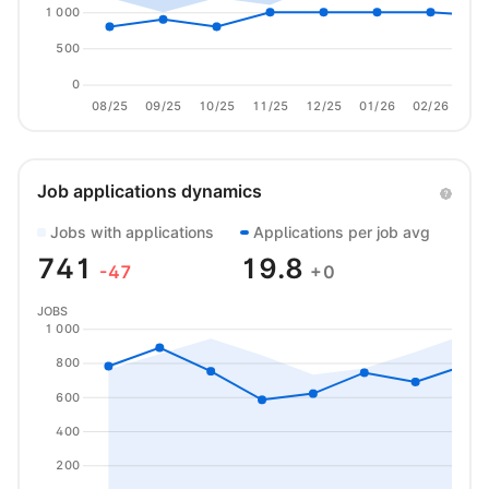
1 000
500
0
08/25
09/25
10/25
11/25
12/25
01/26
02/26
03/
Job applications dynamics
Jobs with applications
Applications per job avg
741
19.8
-47
+0
JOBS
1 000
800
600
400
200