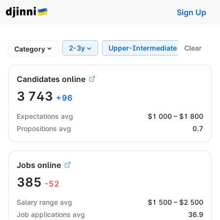
Sign Up
2-3y
Upper-Intermediate
Clear
Regi
Category
Candidates online
3 743
+
96
Expectations avg
$
1 000
– $
1 800
Propositions avg
0.7
Jobs online
385
-52
Salary range avg
$
1 500
– $
2 500
Job applications avg
36.9