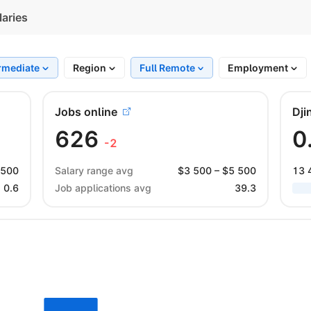
laries
rmediate
Region
Full Remote
Employment
Jobs online
Dji
626
0
-2
 500
Salary range avg
$
3 500
– $
5 500
13 
0.6
Job applications avg
39.3