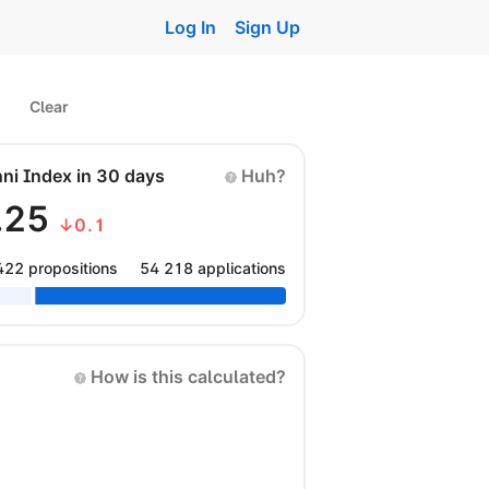
Log In
Sign Up
Clear
nni Index in 30 days
Huh?
.25
↓0.1
422 propositions
54 218 applications
How is this calculated?