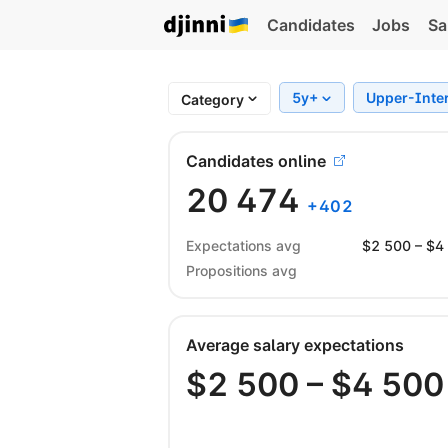
Candidates
Jobs
Sa
5y+
Upper-Inte
Category
Candidates online
20 474
+
402
Expectations avg
$
2 500
– $
4
Propositions avg
Average salary expectations
$
2 500
– $
4 500