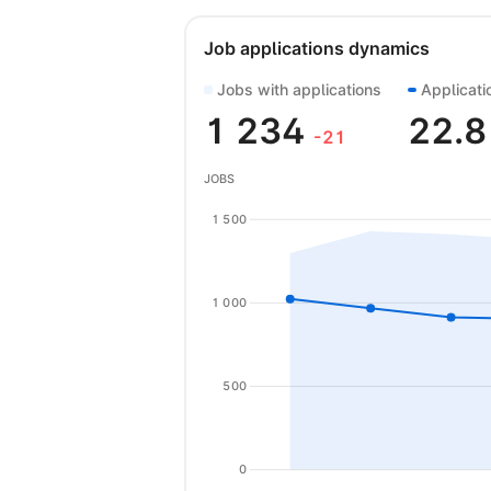
Job applications dynamics
Jobs with applications
Applicati
1 234
22.
-21
JOBS
1 500
1 000
500
0