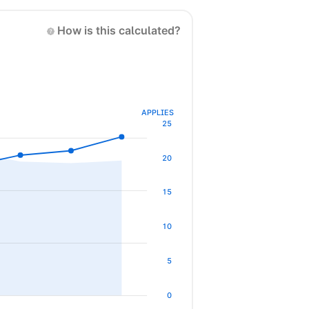
How is this calculated?
APPLIES
25
20
15
10
5
0