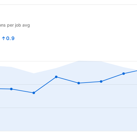
ons per job avg
8
↑0.9