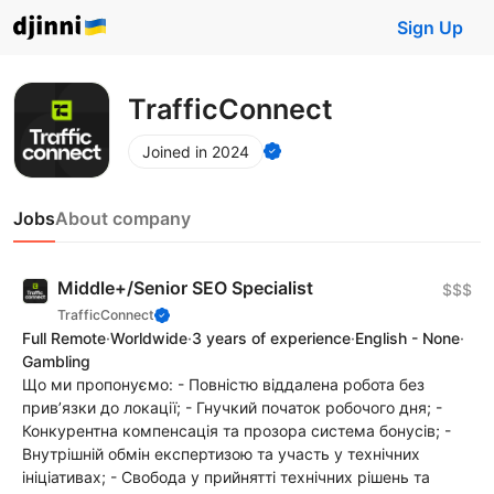
Sign Up
TrafficConnect
Joined in 2024
Jobs
About company
Middle+/Senior SEO Specialist
$$$
TrafficConnect
Full Remote
·
Worldwide
·
3 years of experience
·
English - None
·
Gambling
Що ми пропонуємо: - Повністю віддалена робота без
прив’язки до локації; - Гнучкий початок робочого дня; -
Конкурентна компенсація та прозора система бонусів; -
Внутрішній обмін експертизою та участь у технічних
ініціативах; - Свобода у прийнятті технічних рішень та