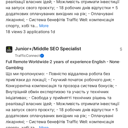
реалізації власних ідей; - Можливість отримати інвестиції
на запуск свого проєкту; - 18 робочих днів відпустки + 5
додаткових оплачуваних вихідних на рік; - Оплачувані
лікарняні; - Система бенефітів Traffic Well: компенсація
спорту, хобі та...
More
18 views
·
3 applications
·
1d
Junior+/Middle SEO Specialist
$
TrafficConnect
Full Remote
·
Worldwide
·
2 years of experience
·
English - None
·
Gambling
Що ми пропонуємо: - Повністю віддалена робота без
прив’язки до локації; - Гнучкий початок робочого дня; -
Конкурентна компенсація та прозора система бонусів; -
Внутрішній обмін експертизою та участь у технічних
ініціативах; - Свобода у прийнятті технічних рішень та
реалізації власних ідей; - Можливість отримати інвестиції
на запуск свого проєкту; - 18 робочих днів відпустки + 5
додаткових оплачуваних вихідних на рік; - Оплачувані
лікарняні; - Система бенефітів Traffic Well: компенсація
спорту, хобі та...
More