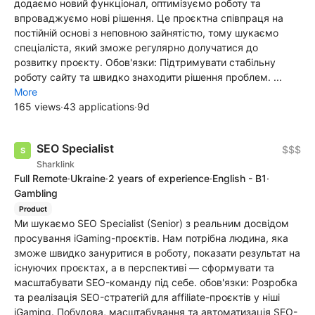
додаємо новий функціонал, оптимізуємо роботу та
впроваджуємо нові рішення. Це проєктна співпраця на
постійній основі з неповною зайнятістю, тому шукаємо
спеціаліста, який зможе регулярно долучатися до
розвитку проєкту. Обов'язки: Підтримувати стабільну
роботу сайту та швидко знаходити рішення проблем. ...
More
165 views
·
43 applications
·
9d
SEO Specialist
$$$
Sharklink
Full Remote
·
Ukraine
·
2 years of experience
·
English - B1
·
Gambling
Product
Ми шукаємо SEO Specialist (Senior) з реальним досвідом
просування iGaming-проєктів. Нам потрібна людина, яка
зможе швидко зануритися в роботу, показати результат на
існуючих проєктах, а в перспективі — сформувати та
масштабувати SEO-команду під себе. обов'язки: Розробка
та реалізація SEO-стратегій для affiliate-проєктів у ніші
iGaming. Побудова, масштабування та автоматизація SEO-