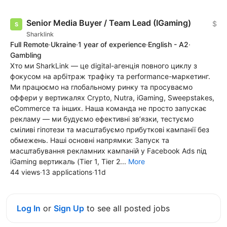
Senior Media Buyer / Team Lead (IGaming)
$
Sharklink
Full Remote
·
Ukraine
·
1 year of experience
·
English - A2
·
Gambling
Хто ми SharkLink — це digital-агенція повного циклу з
фокусом на арбітраж трафіку та performance-маркетинг.
Ми працюємо на глобальному ринку та просуваємо
оффери у вертикалях Crypto, Nutra, iGaming, Sweepstakes,
eCommerce та інших. Наша команда не просто запускає
рекламу — ми будуємо ефективні зв’язки, тестуємо
сміливі гіпотези та масштабуємо прибуткові кампанії без
обмежень. Наші основні напрямки: Запуск та
масштабування рекламних кампаній у Facebook Ads під
iGaming вертикаль (Tier 1, Tier 2...
More
44 views
·
13 applications
·
11d
Log In
or
Sign Up
to see all posted jobs