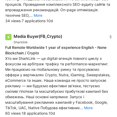
процесів. Проведення комплексного SEO-аудиту сайтів та
впровадження рекомендацій. On-page оптимізація:
технічне SEO,...
More
34 views
·
7 applications
·
10d
Media Buyer(FB,Crypto)
$
Sharklink
Full Remote
·
Worldwide
·
1 year of experience
·
English - None
·
Blockchain / Crypto
Хто ми SharkLink — це digital-агенція повного циклу з
фокусом на арбітраж трафіку та performance-маркетинг.
Ми працюємо на глобальному ринку та просуваємо
оффери у вертикалях Crypto, Nutra, iGaming, Sweepstakes,
eCommerce та інших. Наша команда не просто запускає
рекламу — ми будуємо ефективні зв’язки, тестуємо
сміливі гіпотези та масштабуємо прибуткові кампанії без
обмежень. Наші основні напрямки: Запуск і
масштабування рекламних кампаній у Facebook, Google,
TikTok, UAC, Native Побудова ефективних...
More
60 views
·
18 applications
·
10d