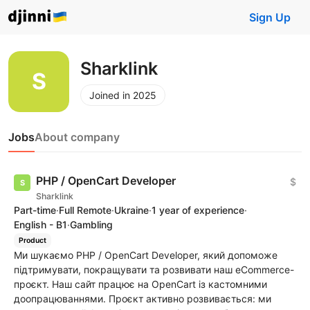
Sign Up
Sharklink
Joined in 2025
Jobs
About company
PHP / OpenCart Developer
$
Sharklink
Part-time
·
Full Remote
·
Ukraine
·
1 year of experience
·
English - B1
·
Gambling
Product
Ми шукаємо PHP / OpenCart Developer, який допоможе
підтримувати, покращувати та розвивати наш eCommerce-
проєкт. Наш сайт працює на OpenCart із кастомними
доопрацюваннями. Проєкт активно розвивається: ми