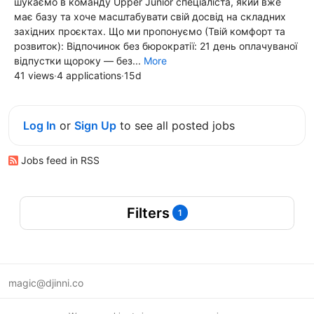
шукаємо в команду Upper Junior спеціаліста, який вже
має базу та хоче масштабувати свій досвід на складних
західних проєктах. Що ми пропонуємо (Твій комфорт та
розвиток): Відпочинок без бюрократії: 21 день оплачуваної
відпустки щороку — без...
More
41 views
·
4 applications
·
15d
Log In
or
Sign Up
to see all posted jobs
Jobs feed in RSS
Filters
1
magic@djinni.co
Terms of Use